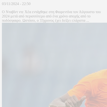
03/11/2024 - 22:50
Ο Νταβίντ ντε Χέα εντάχθηκε στη Φιορεντίνα τον Αύγουστο του
2024 μετά από περισσότερο από ένα χρόνο αποχής από το
ποδόσφαιρο. Ωστόσο, ο 33χρονος έχει δείξει ελάχιστα ...