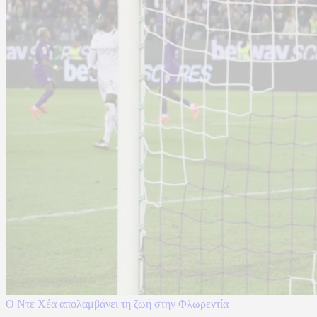
Ο Ντε Χέα απολαμβάνει τη ζωή στην Φλωρεντία