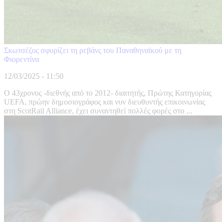
Σκωτσέζος σφυρίζει τη ρεβάνς του Παναθηναϊκού με τη
Φιορεντίνα
12/03/2025 - 11:50
Ο 43χρονος -διεθνής από το 2012- διαιτητής, Πρώτης Κατηγορίας
UEFA, πρώην δημοσιογράφος και νυν διευθυντής επικοινωνίας
στη ScotRail Alliance, έχει συναντηθεί πολλές φορές στο ...