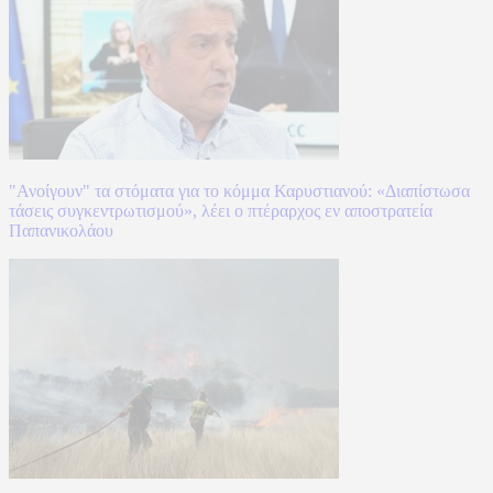
"Ανοίγουν" τα στόματα για το κόμμα Καρυστιανού: «Διαπίστωσα
τάσεις συγκεντρωτισμού», λέει ο πτέραρχος εν αποστρατεία
Παπανικολάου