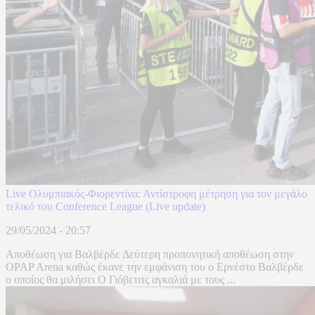
Live Ολυμπιακός-Φιορεντίνα: Αντίστροφη μέτρηση για τον μεγάλο
τελικό του Conference League (Live update)
29/05/2024 - 20:57
Αποθέωση για Βαλβέρδε Δεύτερη προπονητική αποθέωση στην
OPAP Arena καθώς έκανε την εμφάνιση του ο Ερνέστο Βαλβέρδε
ο οποίος θα μιλήσει Ο Γιόβετιτς αγκαλιά με τους ...