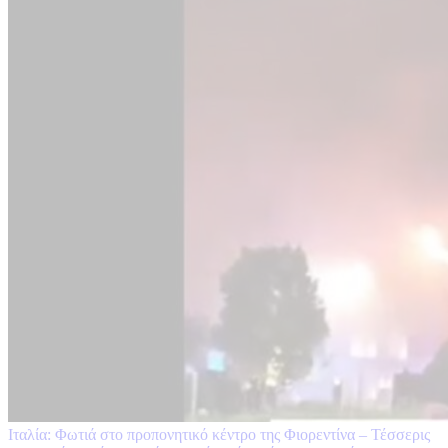
Ιταλία: Φωτιά στο προπονητικό κέντρο της Φιορεντίνα – Τέσσερις