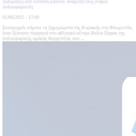
τραυματίες από εισπνοή καπνού, ανάμεσά τους νεαροί
ποδοσφαιριστές
01/06/2025 - 17:00
Συναγερμός σήμανε τα ξημερώματα της Κυριακής στη Φλωρεντία,
όταν ξέσπασε πυρκαγιά στο αθλητικό κέντρο Βιόλα Παρακ της
ποδοσφαιρικής ομάδας Φιορεντίνα, που ...