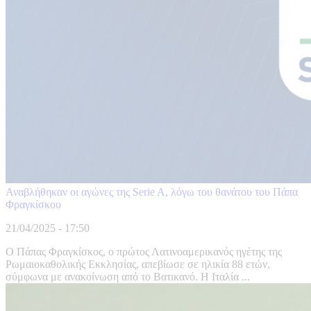
Αναβλήθηκαν οι αγώνες της Serie A, λόγω του θανάτου του Πάπα
Φραγκίσκου
21/04/2025 - 17:50
Ο Πάπας Φραγκίσκος, ο πρώτος Λατινοαμερικανός ηγέτης της
Ρωμαιοκαθολικής Εκκλησίας, απεβίωσε σε ηλικία 88 ετών,
σύμφωνα με ανακοίνωση από το Βατικανό. Η Ιταλία ...