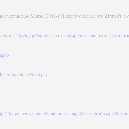
ς η εφημερίδα Mirror. Η Vicky Harper ανακάλυψε στα 24 της ότι είναι
θα την έβριζαν, μόλις είδα ότι στεναχωρήθηκε είπα ότι πρέπει να α
πάρκο
tflix ακόμα πιο ενδιαφέρον
νη. Η kontra news παρακολούθησε την απρόβλεπτη αυτή κωμωδία στο 