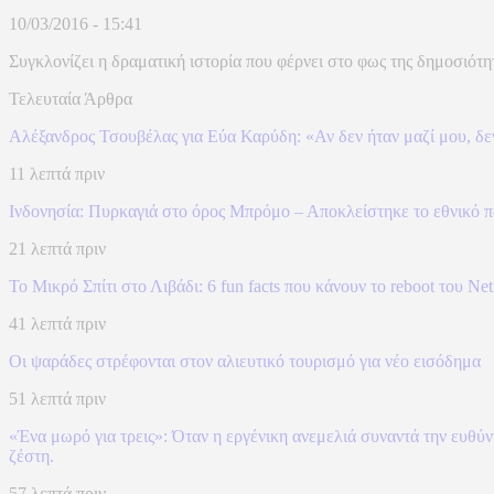
10/03/2016 - 15:41
Συγκλονίζει η δραματική ιστορία που φέρνει στο φως της δημοσιότητα
Τελευταία Άρθρα
Αλέξανδρος Τσουβέλας για Εύα Καρύδη: «Αν δεν ήταν μαζί μου, δεν 
11 λεπτά πριν
Ινδονησία: Πυρκαγιά στο όρος Μπρόμο – Αποκλείστηκε το εθνικό 
21 λεπτά πριν
To Mικρό Σπίτι στο Λιβάδι: 6 fun facts που κάνουν το reboot του Ne
41 λεπτά πριν
Οι ψαράδες στρέφονται στον αλιευτικό τουρισμό για νέο εισόδημα
51 λεπτά πριν
«Ένα μωρό για τρεις»: Όταν η εργένικη ανεμελιά συναντά την ευθύ
ζέστη.
57 λεπτά πριν