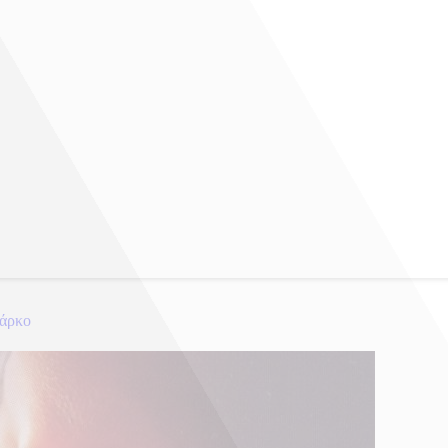
πάρκο