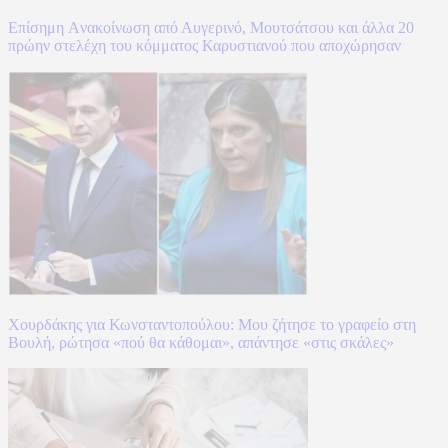
Επίσημη Aνακοίνωση από Αυγερινό, Μουτσάτσου και άλλα 20
πρώην στελέχη του κόμματος Καρυστιανού που αποχώρησαν
Χουρδάκης για Κωνσταντοπούλου: Μου ζήτησε το γραφείο στη
Βουλή, ρώτησα «πού θα κάθομαι», απάντησε «στις σκάλες»