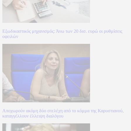
Εξωδικαστικός μηχανισμός: Άνω των 20 δισ. ευρώ οι ρυθμίσεις
οφειλών
Αποχωρούν ακόμη δύο στελέχη από το κόμμα της Καρυστιανού,
καταγγέλλουν έλλειψη διαλόγου