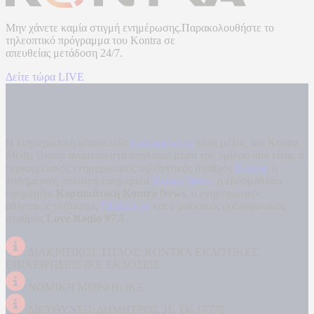
Μην χάνετε καμία στιγμή ενημέρωσης.Παρακολουθήστε το
τηλεοπτικό πρόγραμμα του
Kontra
σε
απευθείας μετάδοση
24/7.
Δείτε τώρα LIVE
Η ενημερωτική ιστοσελίδα
kontranews.gr
είναι μέλος του Kontra
Media Group ανάμεσα στα υπόλοιπα μέσα του ομίλου που είναι: ο
περιφερειακός ενημερωτικός τηλεοπτικός σταθμός
Kontra
, η
καθημερινή πολιτική εφημερίδα
Kontra News
, η εβδομαδιαία
εφημερίδα
Κυριακάτικη Kontra News
, ο ενημερωτικός
αθλητικός ιστότοπος
Filathlos.gr
και ο μουσικός ραδιοφωνικός
σταθμός
Love Radio 97,5
.
ΔΙΑΚΡΙΤΙΚΟΣ ΤΙΤΛΟΣ: KONTRA ΕΚΔΟΤΙΚΕΣ
ΕΠΙΧΕΙΡΗΣΕΙΣ ΙΚΕ ΕΚΔΟΣΕΙΣ
ΝΟΜΙΚΗ ΜΟΡΦΗ: ΙΚΕ
ΔΙΕΥΘΥΝΣΗ: ΔΗΜΗΤΡΟΣ 31, ΤΚ 17778