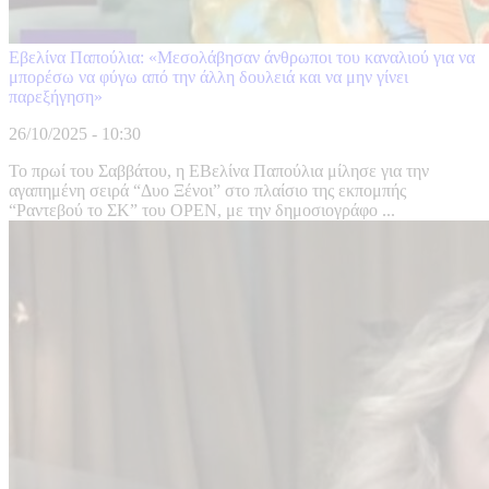
Εβελίνα Παπούλια: «Μεσολάβησαν άνθρωποι του καναλιού για να
μπορέσω να φύγω από την άλλη δουλειά και να μην γίνει
παρεξήγηση»
26/10/2025 - 10:30
Το πρωί του Σαββάτου, η ΕΒελίνα Παπούλια μίλησε για την
αγαπημένη σειρά “Δυο Ξένοι” στο πλαίσιο της εκπομπής
“Ραντεβού το ΣΚ” του OPEN, με την δημοσιογράφο ...