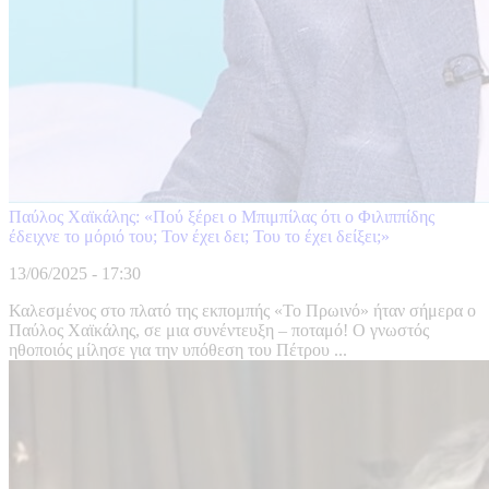
Παύλος Χαϊκάλης: «Πού ξέρει ο Μπιμπίλας ότι ο Φιλιππίδης
έδειχνε το μόριό του; Τον έχει δει; Του το έχει δείξει;»
13/06/2025 - 17:30
Καλεσμένος στο πλατό της εκπομπής «Το Πρωινό» ήταν σήμερα ο
Παύλος Χαϊκάλης, σε μια συνέντευξη – ποταμό! Ο γνωστός
ηθοποιός μίλησε για την υπόθεση του Πέτρου ...