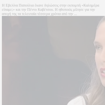
Η Εβελίνα Παπούλια έκανε δηλώσεις στην εκπομπή «Καλημέρα
είπαμε;» και την Πέννυ Καβέτσου. Η ηθοποιός μίλησε για την
αποχή της τα τελευταία τέσσερα χρόνια από την ...