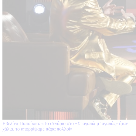
Εβελίνα Παπούλια: «Το σενάριο στο «Σ’ αγαπώ μ’ αγαπάς» ήταν
χάλια, το απορρίψαμε πάρα πολλοί»