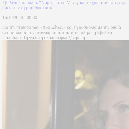
Εβελίνα Παπούλια: “Νομίζω ότι η Μενεγάκη το χαιρόταν τότε, εγώ
όμως δεν τη μιμήθηκα ποτέ”
16/10/2024 - 09:30
Για την περίοδο των «Δυο Ξένων» και τη δυσκολία με την οποία
αντιμετώπισε την αναγνωρισιμότητα τότε μίλησε η Εβελίνα
Παπούλια. Τη γνωστή ηθοποιό φιλοξένησε η ...