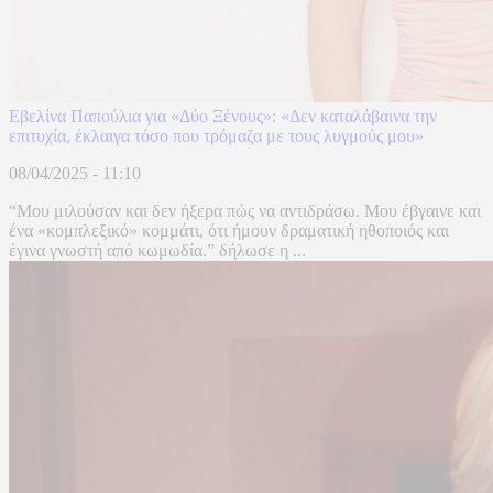
Εβελίνα Παπούλια για «Δύο Ξένους»: «Δεν καταλάβαινα την
επιτυχία, έκλαιγα τόσο που τρόμαζα με τους λυγμούς μου»
08/04/2025 - 11:10
“Μου μιλούσαν και δεν ήξερα πώς να αντιδράσω. Μου έβγαινε και
ένα «κομπλεξικό» κομμάτι, ότι ήμουν δραματική ηθοποιός και
έγινα γνωστή από κωμωδία.” δήλωσε η ...