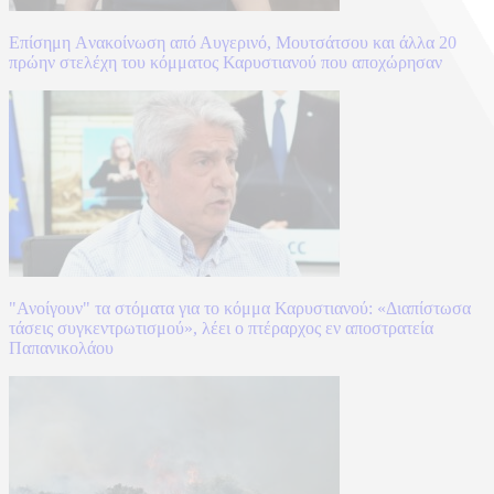
Επίσημη Aνακοίνωση από Αυγερινό, Μουτσάτσου και άλλα 20
πρώην στελέχη του κόμματος Καρυστιανού που αποχώρησαν
"Ανοίγουν" τα στόματα για το κόμμα Καρυστιανού: «Διαπίστωσα
τάσεις συγκεντρωτισμού», λέει ο πτέραρχος εν αποστρατεία
Παπανικολάου