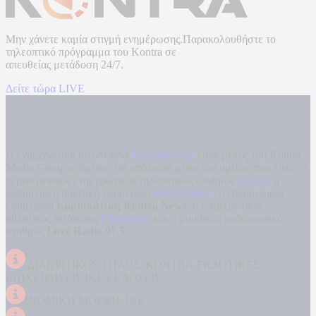
Μην χάνετε καμία στιγμή ενημέρωσης.Παρακολουθήστε το
τηλεοπτικό πρόγραμμα του
Kontra
σε
απευθείας μετάδοση
24/7.
Δείτε τώρα LIVE
Η ενημερωτική ιστοσελίδα
kontranews.gr
είναι μέλος του Kontra
Media Group ανάμεσα στα υπόλοιπα μέσα του ομίλου που είναι: ο
περιφερειακός ενημερωτικός τηλεοπτικός σταθμός
Kontra
, η
καθημερινή πολιτική εφημερίδα
Kontra News
, η εβδομαδιαία
εφημερίδα
Κυριακάτικη Kontra News
, ο ενημερωτικός
αθλητικός ιστότοπος
Filathlos.gr
και ο μουσικός ραδιοφωνικός
σταθμός
Love Radio 97,5
.
ΔΙΑΚΡΙΤΙΚΟΣ ΤΙΤΛΟΣ: KONTRA ΕΚΔΟΤΙΚΕΣ
ΕΠΙΧΕΙΡΗΣΕΙΣ ΙΚΕ ΕΚΔΟΣΕΙΣ
ΝΟΜΙΚΗ ΜΟΡΦΗ: ΙΚΕ