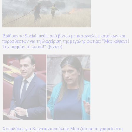
Βρίθουν τα Social media από βίντεο με καταγγελίες κατοίκων και
πυροσβεστών για τη διαχείριση της μεγάλης φωτιάς: "Μας κάψανε!
Την άφησαν τη φωτιά!" (βίντεο)
Χουρδάκης για Κωνσταντοπούλου: Μου ζήτησε το γραφείο στη