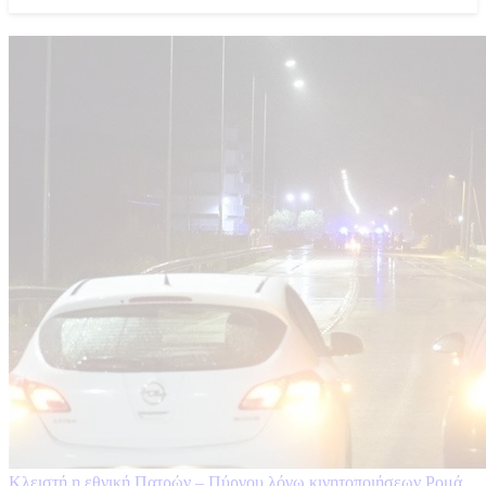
Κλειστή η εθνική Πατρών – Πύργου λόγω κινητοποιήσεων Ρομά