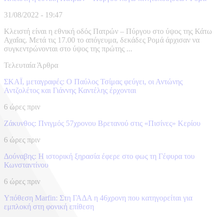
31/08/2022 - 19:47
Κλειστή είναι η εθνική οδός Πατρών – Πύργου στο ύψος της Κάτω
Αχαΐας. Μετά τις 17.00 το απόγευμα, δεκάδες Ρομά άρχισαν να
συγκεντρώνονται στο ύψος της πρώτης ...
Τελευταία Άρθρα
ΣΚΑΪ, μεταγραφές: Ο Παύλος Τσίμας φεύγει, οι Αντώνης
Αντζολέτος και Γιάννης Καντέλης έρχονται
6 ώρες πριν
Ζάκυνθος: Πνιγμός 57χρονου Βρετανού στις «Πισίνες» Κερίου
6 ώρες πριν
Δούναβης: Η ιστορική ξηρασία έφερε στο φως τη Γέφυρα του
Κωνσταντίνου
6 ώρες πριν
Υπόθεση Marfin: Στη ΓΑΔΑ η 46χρονη που κατηγορείται για
εμπλοκή στη φονική επίθεση