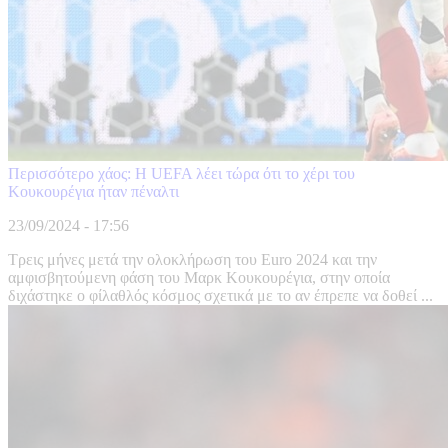
Περισσότερο χάος: Η UEFA λέει τώρα ότι το χέρι του
Κουκουρέγια ήταν πέναλτι
23/09/2024 - 17:56
Τρεις μήνες μετά την ολοκλήρωση του Euro 2024 και την
αμφισβητούμενη φάση του Μαρκ Κουκουρέγια, στην οποία
διχάστηκε ο φίλαθλός κόσμος σχετικά με το αν έπρεπε να δοθεί ...