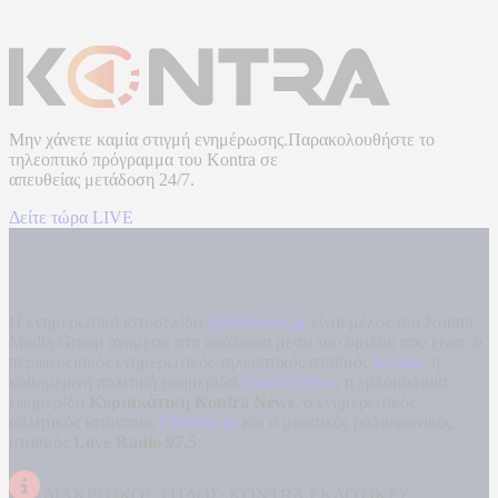
Μην χάνετε καμία στιγμή ενημέρωσης.Παρακολουθήστε το
τηλεοπτικό πρόγραμμα του
Kontra
σε
απευθείας μετάδοση
24/7.
Δείτε τώρα LIVE
Η ενημερωτική ιστοσελίδα
kontranews.gr
είναι μέλος του Kontra
Media Group ανάμεσα στα υπόλοιπα μέσα του ομίλου που είναι: ο
περιφερειακός ενημερωτικός τηλεοπτικός σταθμός
Kontra
, η
καθημερινή πολιτική εφημερίδα
Kontra News
, η εβδομαδιαία
εφημερίδα
Κυριακάτικη Kontra News
, ο ενημερωτικός
αθλητικός ιστότοπος
Filathlos.gr
και ο μουσικός ραδιοφωνικός
σταθμός
Love Radio 97,5
.
ΔΙΑΚΡΙΤΙΚΟΣ ΤΙΤΛΟΣ: KONTRA ΕΚΔΟΤΙΚΕΣ