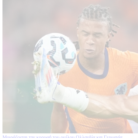
Μοιράζονται την κορυφή του ομίλου Ολλανδία και Γερμανία