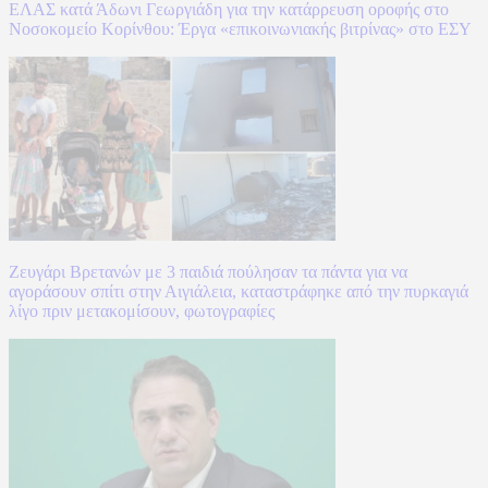
ΕΛΑΣ κατά Άδωνι Γεωργιάδη για την κατάρρευση οροφής στο
Νοσοκομείο Κορίνθου: Έργα «επικοινωνιακής βιτρίνας» στο ΕΣΥ
Ζευγάρι Βρετανών με 3 παιδιά πούλησαν τα πάντα για να
αγοράσουν σπίτι στην Αιγιάλεια, καταστράφηκε από την πυρκαγιά
λίγο πριν μετακομίσουν, φωτογραφίες