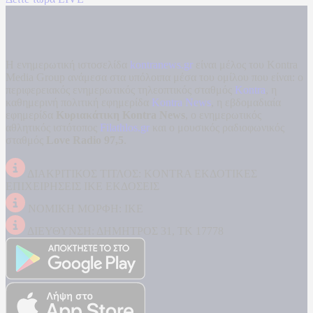
Η ενημερωτική ιστοσελίδα
kontranews.gr
είναι μέλος του Kontra
Media Group ανάμεσα στα υπόλοιπα μέσα του ομίλου που είναι: ο
περιφερειακός ενημερωτικός τηλεοπτικός σταθμός
Kontra
, η
καθημερινή πολιτική εφημερίδα
Kontra News
, η εβδομαδιαία
εφημερίδα
Κυριακάτικη Kontra News
, ο ενημερωτικός
αθλητικός ιστότοπος
Filathlos.gr
και ο μουσικός ραδιοφωνικός
σταθμός
Love Radio 97,5
.
ΔΙΑΚΡΙΤΙΚΟΣ ΤΙΤΛΟΣ: KONTRA ΕΚΔΟΤΙΚΕΣ
ΕΠΙΧΕΙΡΗΣΕΙΣ ΙΚΕ ΕΚΔΟΣΕΙΣ
ΝΟΜΙΚΗ ΜΟΡΦΗ: ΙΚΕ
ΔΙΕΥΘΥΝΣΗ: ΔΗΜΗΤΡΟΣ 31, ΤΚ 17778