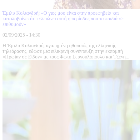
Έμιλυ Κολιανδρή: «Ο γιος μου είναι στην προεφηβεία και
καταλαβαίνω ότι τελειώνει αυτή η περίοδος που τα παιδιά σε
επιθυμούν»
02/09/2025 - 14:30
Η Έμιλυ Κολιανδρή, αγαπημένη ηθοποιός της ελληνικής
τηλεόρασης, έδωσε μια ειλικρινή συνέντευξη στην εκπομπή
«Πρωίαν σε Είδον» με τους Φώτη Σεργουλόπουλο και Τζένη...