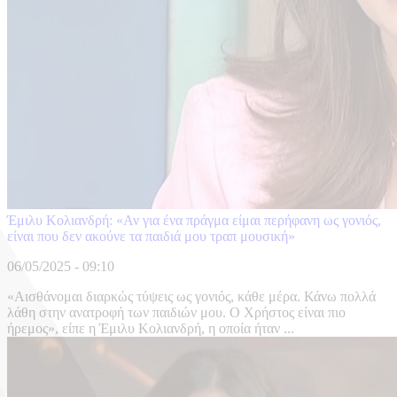
Έμιλυ Κολιανδρή: «Αν για ένα πράγμα είμαι περήφανη ως γονιός,
είναι που δεν ακούνε τα παιδιά μου τραπ μουσική»
06/05/2025 - 09:10
«Αισθάνομαι διαρκώς τύψεις ως γονιός, κάθε μέρα. Κάνω πολλά
λάθη στην ανατροφή των παιδιών μου. Ο Χρήστος είναι πιο
ήρεμος», είπε η Έμιλυ Κολιανδρή, η οποία ήταν ...