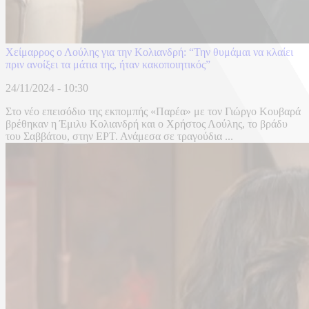
Χείμαρρος ο Λούλης για την Κολιανδρή: “Την θυμάμαι να κλαίει
πριν ανοίξει τα μάτια της, ήταν κακοποιητικός”
24/11/2024 - 10:30
Στο νέο επεισόδιο της εκπομπής «Παρέα» με τον Γιώργο Κουβαρά
βρέθηκαν η Έμιλυ Κολιανδρή και ο Χρήστος Λούλης, το βράδυ
του Σαββάτου, στην ΕΡΤ. Ανάμεσα σε τραγούδια ...