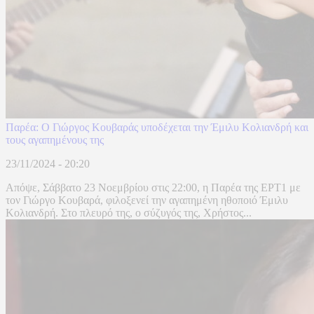
Παρέα: O Γιώργος Κουβαράς υποδέχεται την Έμιλυ Κολιανδρή και
τους αγαπημένους της
23/11/2024 - 20:20
Απόψε, Σάββατο 23 Νοεμβρίου στις 22:00, η Παρέα της ΕΡΤ1 με
τον Γιώργο Κουβαρά, φιλοξενεί την αγαπημένη ηθοποιό Έμιλυ
Κολιανδρή. Στο πλευρό της, ο σύζυγός της, Χρήστος...