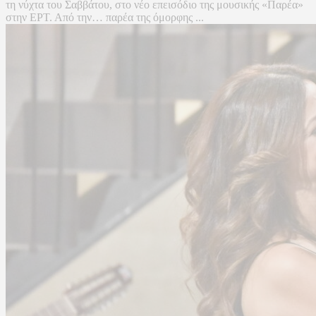
τη νύχτα του Σαββάτου, στο νέο επεισόδιο της μουσικής «Παρέα»
στην ΕΡΤ. Από την… παρέα της όμορφης ...