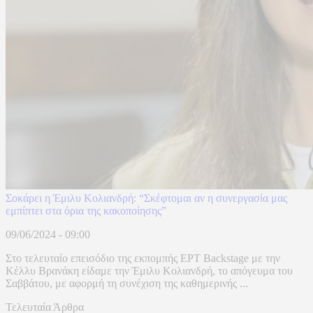
Σοκάρει η Έμιλυ Κολιανδρή: “Σκέφτομαι αν η συνεργασία μας
εμπίπτει στα όρια της κακοποίησης”
09/06/2024 - 09:00
Στο τελευταίο επεισόδιο της εκπομπής ΕΡΤ Backstage με την
Κέλλυ Βρανάκη είδαμε την Έμιλυ Κολιανδρή, το απόγευμα του
Σαββάτου, με αφορμή τη συνέχιση της καθημερινής ...
Τελευταία Άρθρα