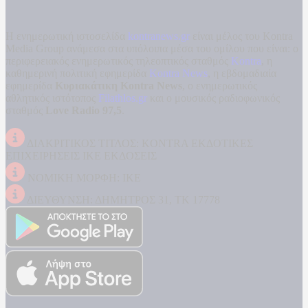
Η ενημερωτική ιστοσελίδα
kontranews.gr
είναι μέλος του Kontra
Media Group ανάμεσα στα υπόλοιπα μέσα του ομίλου που είναι: ο
περιφερειακός ενημερωτικός τηλεοπτικός σταθμός
Kontra
, η
καθημερινή πολιτική εφημερίδα
Kontra News
, η εβδομαδιαία
εφημερίδα
Κυριακάτικη Kontra News
, ο ενημερωτικός
αθλητικός ιστότοπος
Filathlos.gr
και ο μουσικός ραδιοφωνικός
σταθμός
Love Radio 97,5
.
ΔΙΑΚΡΙΤΙΚΟΣ ΤΙΤΛΟΣ: KONTRA ΕΚΔΟΤΙΚΕΣ
ΕΠΙΧΕΙΡΗΣΕΙΣ ΙΚΕ ΕΚΔΟΣΕΙΣ
ΝΟΜΙΚΗ ΜΟΡΦΗ: ΙΚΕ
ΔΙΕΥΘΥΝΣΗ: ΔΗΜΗΤΡΟΣ 31, ΤΚ 17778