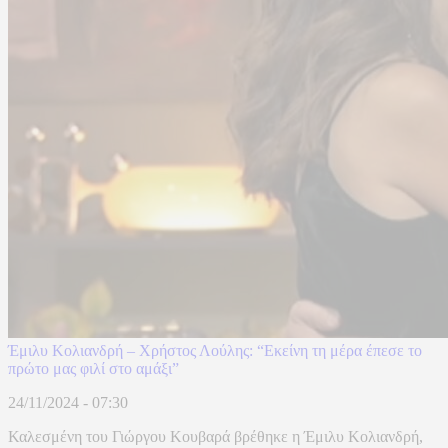
Έμιλυ Κολιανδρή – Χρήστος Λούλης: “Εκείνη τη μέρα έπεσε το
πρώτο μας φιλί στο αμάξι”
24/11/2024 - 07:30
Καλεσμένη του Γιώργου Κουβαρά βρέθηκε η Έμιλυ Κολιανδρή,