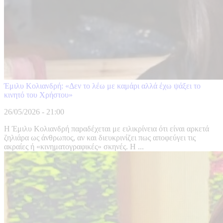
Έμιλυ Κολιανδρή: «Δεν το λέω με καμάρι αλλά έχω ψάξει το
κινητό του Χρήστου»
26/05/2026 - 21:00
H Έμιλυ Κολιανδρή παραδέχεται με ειλικρίνεια ότι είναι αρκετά
ζηλιάρα ως άνθρωπος, αν και διευκρινίζει πως αποφεύγει τις
ακραίες ή «κινηματογραφικές» σκηνές. H ...