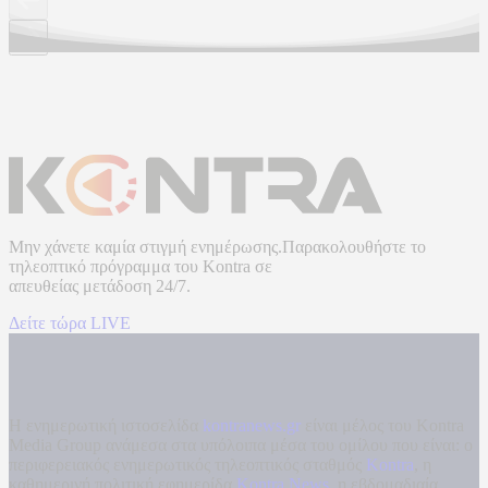
Μην χάνετε καμία στιγμή ενημέρωσης.Παρακολουθήστε το
τηλεοπτικό πρόγραμμα του
Kontra
σε
απευθείας μετάδοση
24/7.
Δείτε τώρα LIVE
Η ενημερωτική ιστοσελίδα
kontranews.gr
είναι μέλος του Kontra
Media Group ανάμεσα στα υπόλοιπα μέσα του ομίλου που είναι: ο
περιφερειακός ενημερωτικός τηλεοπτικός σταθμός
Kontra
, η
καθημερινή πολιτική εφημερίδα
Kontra News
, η εβδομαδιαία