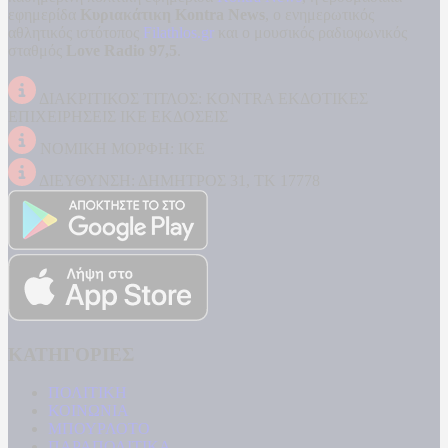
εφημερίδα
Κυριακάτικη Kontra News
, ο ενημερωτικός
αθλητικός ιστότοπος
Filathlos.gr
και ο μουσικός ραδιοφωνικός
σταθμός
Love Radio 97,5
.
ΔΙΑΚΡΙΤΙΚΟΣ ΤΙΤΛΟΣ: KONTRA ΕΚΔΟΤΙΚΕΣ
ΕΠΙΧΕΙΡΗΣΕΙΣ ΙΚΕ ΕΚΔΟΣΕΙΣ
ΝΟΜΙΚΗ ΜΟΡΦΗ: ΙΚΕ
ΔΙΕΥΘΥΝΣΗ: ΔΗΜΗΤΡΟΣ 31, ΤΚ 17778
ΚΑΤΗΓΟΡΙΕΣ
ΠΟΛΙΤΙΚΗ
ΚΟΙΝΩΝΙΑ
ΜΠΟΥΡΛΟΤΟ
ΠΑΡΑΠΟΛΙΤΙΚΑ