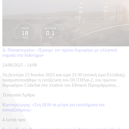
Δ. Παπαστεργίου: «Έχουμε τον πρώτο δορυφόρο με ελληνική
σημαία στο διάστημα»
24/06/2025 - 14:00
Τη Δευτέρα 23 Ιουνίου 2025 και ώρα 23:30 (τοπική ώρα Ελλάδας),
πραγματοποιήθηκε η εκτόξευση του DUTHSat-2, του πρώτου
δορυφόρου CubeSat στο πλαίσιο του Εθνικού Προγράμματος ...
Τελευταία Άρθρα
Κοντογεώργης: «Στη ΔΕΘ τα μέτρα για εισοδήματα και
συνταξιούχους»
4 λεπτά πριν