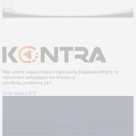
Μην χάνετε καμία στιγμή ενημέρωσης.Παρακολουθήστε το
τηλεοπτικό πρόγραμμα του
Kontra
σε
απευθείας μετάδοση
24/7.
Δείτε τώρα LIVE
Η ενημερωτική ιστοσελίδα
kontranews.gr
είναι μέλος του Kontra
Media Group ανάμεσα στα υπόλοιπα μέσα του ομίλου που είναι: ο
περιφερειακός ενημερωτικός τηλεοπτικός σταθμός
Kontra
, η