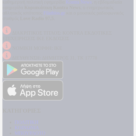
καθημερινή πολιτική εφημερίδα
Kontra News
, η εβδομαδιαία
εφημερίδα
Κυριακάτικη Kontra News
, ο ενημερωτικός
αθλητικός ιστότοπος
Filathlos.gr
και ο μουσικός ραδιοφωνικός
σταθμός
Love Radio 97,5
.
ΔΙΑΚΡΙΤΙΚΟΣ ΤΙΤΛΟΣ: KONTRA ΕΚΔΟΤΙΚΕΣ
ΕΠΙΧΕΙΡΗΣΕΙΣ ΙΚΕ ΕΚΔΟΣΕΙΣ
ΝΟΜΙΚΗ ΜΟΡΦΗ: ΙΚΕ
ΔΙΕΥΘΥΝΣΗ: ΔΗΜΗΤΡΟΣ 31, ΤΚ 17778
ΚΑΤΗΓΟΡΙΕΣ
ΠΟΛΙΤΙΚΗ
ΚΟΙΝΩΝΙΑ
ΜΠΟΥΡΛΟΤΟ