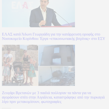
ΕΛΑΣ κατά Άδωνι Γεωργιάδη για την κατάρρευση οροφής στο
Νοσοκομείο Κορίνθου: Έργα «επικοινωνιακής βιτρίνας» στο ΕΣΥ
Ζευγάρι Βρετανών με 3 παιδιά πούλησαν τα πάντα για να
αγοράσουν σπίτι στην Αιγιάλεια, καταστράφηκε από την πυρκαγιά
λίγο πριν μετακομίσουν, φωτογραφίες