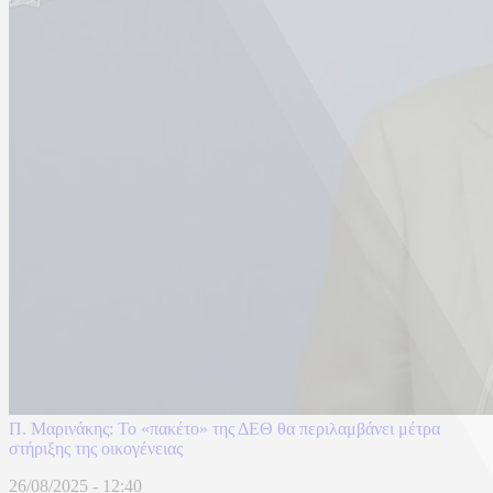
Π. Μαρινάκης: Το «πακέτο» της ΔΕΘ θα περιλαμβάνει μέτρα
στήριξης της οικογένειας
26/08/2025 - 12:40