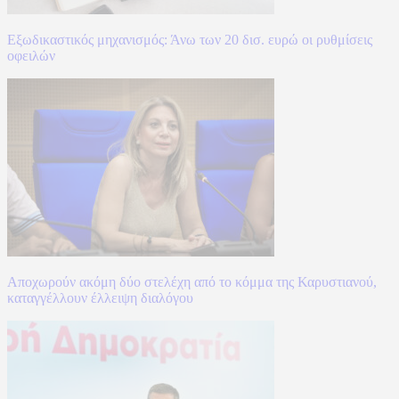
Εξωδικαστικός μηχανισμός: Άνω των 20 δισ. ευρώ οι ρυθμίσεις
οφειλών
Αποχωρούν ακόμη δύο στελέχη από το κόμμα της Καρυστιανού,
καταγγέλλουν έλλειψη διαλόγου