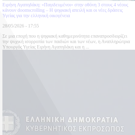
Ειρήνη Αγαπηδάκη: «Παγιδευμένοι» στην οθόνη 3 στους 4 νέους
κάνουν doomscrolling – Η ψηφιακή απειλή και οι νέες δράσεις
Υγείας για την ελληνική οικογένεια
28/05/2026 - 17:55
Σε μια εποχή που η ψηφιακή καθημερινότητα επαναπροσδιορίζει
την ψυχική ισορροπία των παιδιών και των νέων, η Αναπληρώτρια
Υπουργός Υγείας Ειρήνη Αγαπηδάκη και η ...