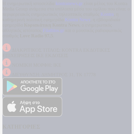
Η ενημερωτική ιστοσελίδα
kontranews.gr
είναι μέλος του Kontra
Media Group ανάμεσα στα υπόλοιπα μέσα του ομίλου που είναι: ο
περιφερειακός ενημερωτικός τηλεοπτικός σταθμός
Kontra
, η
καθημερινή πολιτική εφημερίδα
Kontra News
, η εβδομαδιαία
εφημερίδα
Κυριακάτικη Kontra News
, ο ενημερωτικός
αθλητικός ιστότοπος
Filathlos.gr
και ο μουσικός ραδιοφωνικός
σταθμός
Love Radio 97,5
.
ΔΙΑΚΡΙΤΙΚΟΣ ΤΙΤΛΟΣ: KONTRA ΕΚΔΟΤΙΚΕΣ
ΕΠΙΧΕΙΡΗΣΕΙΣ ΙΚΕ ΕΚΔΟΣΕΙΣ
ΝΟΜΙΚΗ ΜΟΡΦΗ: ΙΚΕ
ΔΙΕΥΘΥΝΣΗ: ΔΗΜΗΤΡΟΣ 31, ΤΚ 17778
ΚΑΤΗΓΟΡΙΕΣ