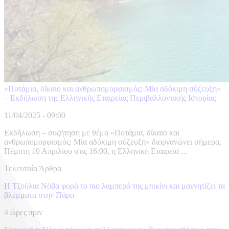
«Ποτάμια, δίκαιο και ανθρωπομορφισμός: Μία αδόκιμη σύζευξη»
– Εκδήλωση της Ελληνικής Εταιρείας Περιβαλλοντικής Ιστορίας
11/04/2025 - 09:00
Εκδήλωση – συζήτηση με θέμα «Ποτάμια, δίκαιο και
ανθρωπομορφισμός: Μία αδόκιμη σύζευξη» διοργανώνει σήμερα,
Πέμπτη 10 Απριλίου στις 16:00, η Ελληνική Εταιρεία ...
Τελευταία Άρθρα
Η Τζούλια Νόβα φορά το πιο λαμπερό της μπικίνι και μαγνητίζει τα
βλέμματα στην Πάρο
4 ώρες πριν