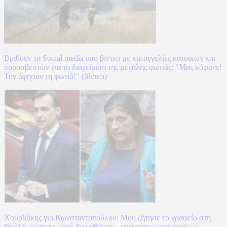
Βρίθουν τα Social media από βίντεο με καταγγελίες κατοίκων και
πυροσβεστών για τη διαχείριση της μεγάλης φωτιάς: "Μας κάψανε!
Την άφησαν τη φωτιά!" (βίντεο)
Χουρδάκης για Κωνσταντοπούλου: Μου ζήτησε το γραφείο στη
Βουλή, ρώτησα «πού θα κάθομαι», απάντησε «στις σκάλες»