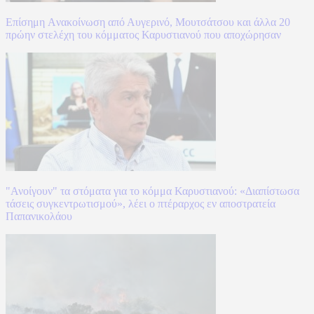
Επίσημη Aνακοίνωση από Αυγερινό, Μουτσάτσου και άλλα 20
πρώην στελέχη του κόμματος Καρυστιανού που αποχώρησαν
"Ανοίγουν" τα στόματα για το κόμμα Καρυστιανού: «Διαπίστωσα
τάσεις συγκεντρωτισμού», λέει ο πτέραρχος εν αποστρατεία
Παπανικολάου