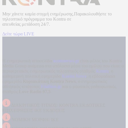
Μην χάνετε καμία στιγμή ενημέρωσης.Παρακολουθήστε το
τηλεοπτικό πρόγραμμα του
Kontra
σε
απευθείας μετάδοση
24/7.
Δείτε τώρα LIVE
Η ενημερωτική ιστοσελίδα
kontranews.gr
είναι μέλος του Kontra
Media Group ανάμεσα στα υπόλοιπα μέσα του ομίλου που είναι: ο
περιφερειακός ενημερωτικός τηλεοπτικός σταθμός
Kontra
, η
καθημερινή πολιτική εφημερίδα
Kontra News
, η εβδομαδιαία
εφημερίδα
Κυριακάτικη Kontra News
, ο ενημερωτικός
αθλητικός ιστότοπος
Filathlos.gr
και ο μουσικός ραδιοφωνικός
σταθμός
Love Radio 97,5
.
ΔΙΑΚΡΙΤΙΚΟΣ ΤΙΤΛΟΣ: KONTRA ΕΚΔΟΤΙΚΕΣ
ΕΠΙΧΕΙΡΗΣΕΙΣ ΙΚΕ ΕΚΔΟΣΕΙΣ
ΝΟΜΙΚΗ ΜΟΡΦΗ: ΙΚΕ