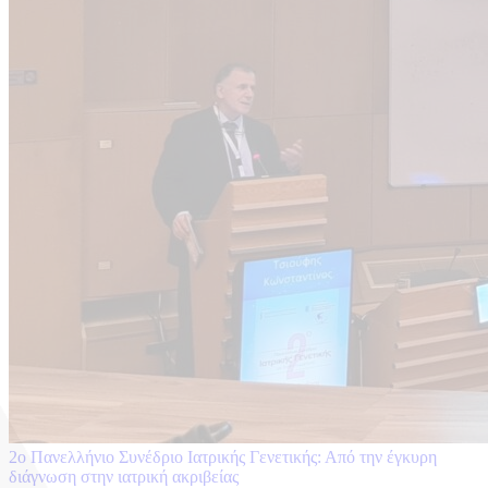
2o Πανελλήνιο Συνέδριο Ιατρικής Γενετικής: Από την έγκυρη
διάγνωση στην ιατρική ακριβείας