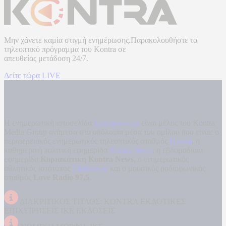
Μην χάνετε καμία στιγμή ενημέρωσης.Παρακολουθήστε το
τηλεοπτικό πρόγραμμα του
Kontra
σε
απευθείας μετάδοση
24/7.
Δείτε τώρα LIVE
Η ενημερωτική ιστοσελίδα
kontranews.gr
είναι μέλος του Kontra
Media Group ανάμεσα στα υπόλοιπα μέσα του ομίλου που είναι: ο
περιφερειακός ενημερωτικός τηλεοπτικός σταθμός
Kontra
, η
καθημερινή πολιτική εφημερίδα
Kontra News
, η εβδομαδιαία
εφημερίδα
Κυριακάτικη Kontra News
, ο ενημερωτικός
αθλητικός ιστότοπος
Filathlos.gr
και ο μουσικός ραδιοφωνικός
σταθμός
Love Radio 97,5
.
ΔΙΑΚΡΙΤΙΚΟΣ ΤΙΤΛΟΣ: KONTRA ΕΚΔΟΤΙΚΕΣ
ΕΠΙΧΕΙΡΗΣΕΙΣ ΙΚΕ ΕΚΔΟΣΕΙΣ