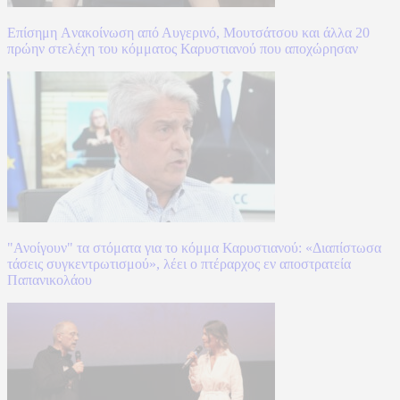
Επίσημη Aνακοίνωση από Αυγερινό, Μουτσάτσου και άλλα 20
πρώην στελέχη του κόμματος Καρυστιανού που αποχώρησαν
"Ανοίγουν" τα στόματα για το κόμμα Καρυστιανού: «Διαπίστωσα
τάσεις συγκεντρωτισμού», λέει ο πτέραρχος εν αποστρατεία
Παπανικολάου