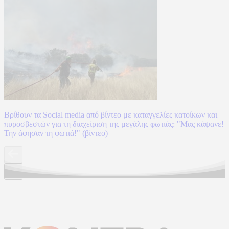
Βρίθουν τα Social media από βίντεο με καταγγελίες κατοίκων και
πυροσβεστών για τη διαχείριση της μεγάλης φωτιάς: "Μας κάψανε!
Την άφησαν τη φωτιά!" (βίντεο)