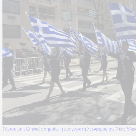
Γέμισε με ελληνικές σημαίες η πιο γνωστή λεωφόρος της Νέας Υόρκ