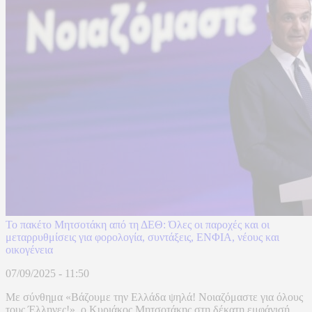
Το πακέτο Μητσοτάκη από τη ΔΕΘ: Όλες οι παροχές και οι
μεταρρυθμίσεις για φορολογία, συντάξεις, ΕΝΦΙΑ, νέους και
οικογένεια
07/09/2025 - 11:50
Με σύνθημα «Βάζουμε την Ελλάδα ψηλά! Νοιαζόμαστε για όλους
τους Έλληνες!», ο Κυριάκος Μητσοτάκης στη δέκατη εμφάνισή