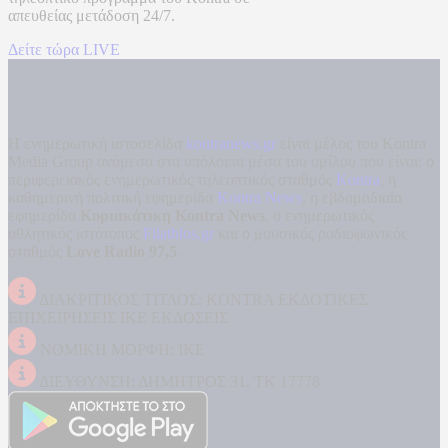
απευθείας μετάδοση
24/7.
Δείτε τώρα LIVE
Η ενημερωτική ιστοσελίδα
kontranews.gr
είναι μέλος του Kontra
Media Group ανάμεσα στα υπόλοιπα μέσα του ομίλου που είναι: ο
περιφερειακός ενημερωτικός τηλεοπτικός σταθμός
Kontra
, η
καθημερινή πολιτική εφημερίδα
Kontra News
, η εβδομαδιαία
εφημερίδα
Κυριακάτικη Kontra News
, ο ενημερωτικός
αθλητικός ιστότοπος
Filathlos.gr
και ο μουσικός ραδιοφωνικός
σταθμός
Love Radio 97,5
.
ΔΙΑΚΡΙΤΙΚΟΣ ΤΙΤΛΟΣ: KONTRA ΕΚΔΟΤΙΚΕΣ
ΕΠΙΧΕΙΡΗΣΕΙΣ ΙΚΕ ΕΚΔΟΣΕΙΣ
ΝΟΜΙΚΗ ΜΟΡΦΗ: ΙΚΕ
ΔΙΕΥΘΥΝΣΗ: ΔΗΜΗΤΡΟΣ 31, ΤΚ 17778