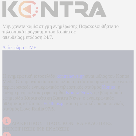
Μην χάνετε καμία στιγμή ενημέρωσης.Παρακολουθήστε το
τηλεοπτικό πρόγραμμα του
Kontra
σε
απευθείας μετάδοση
24/7.
Δείτε τώρα LIVE
Η ενημερωτική ιστοσελίδα
kontranews.gr
είναι μέλος του Kontra
Media Group ανάμεσα στα υπόλοιπα μέσα του ομίλου που είναι: ο
περιφερειακός ενημερωτικός τηλεοπτικός σταθμός
Kontra
, η
καθημερινή πολιτική εφημερίδα
Kontra News
, η εβδομαδιαία
εφημερίδα
Κυριακάτικη Kontra News
, ο ενημερωτικός
αθλητικός ιστότοπος
Filathlos.gr
και ο μουσικός ραδιοφωνικός
σταθμός
Love Radio 97,5
.
ΔΙΑΚΡΙΤΙΚΟΣ ΤΙΤΛΟΣ: KONTRA ΕΚΔΟΤΙΚΕΣ
ΕΠΙΧΕΙΡΗΣΕΙΣ ΙΚΕ ΕΚΔΟΣΕΙΣ