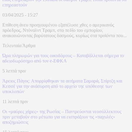
επηρεαστούν
03/04/2025 - 15:27
Επίθεση άνευ προηγουμένου εξαπέλυσε χθες ο αμερικανός
πρόεδρος, Ντόναλντ Τραμπ, στο πεδίο του εμπορίου,
ανακοινώνοντας βαρύτατους δασμούς, κυρίως στα προϊόντα που...
Τελευταία Άρθρα
Ώρα πληρωμών για τους οικοδόμους – Καταβάλλεται σήμερα το
αδειοδωρόσημο από τον e-ΕΦΚΑ
5 λεπτά πριν
Άρειος Πάγος: Απορρίφθηκαν τα αιτήματα Σαμαρά, Σπίρτζη και
Κεσσέ για την ανάσυρση από το αρχείο τηε υπόθεσηε των
υποκλοπών
11 λεπτά πριν
Οι «μαύρες χήρες» της Ρωσίας – Παντρεύονται νεοσύλλεκτους
πριν μεταβούν στο μέτωπο για να εισπράξουν τις «παχυλές»
αποζημιώσεις