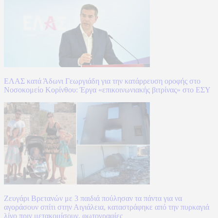
ΕΛΑΣ κατά Άδωνι Γεωργιάδη για την κατάρρευση οροφής στο
Νοσοκομείο Κορίνθου: Έργα «επικοινωνιακής βιτρίνας» στο ΕΣΥ
Ζευγάρι Βρετανών με 3 παιδιά πούλησαν τα πάντα για να
αγοράσουν σπίτι στην Αιγιάλεια, καταστράφηκε από την πυρκαγιά
λίγο πριν μετακομίσουν, φωτογραφίες