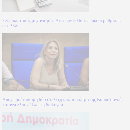
Εξωδικαστικός μηχανισμός: Άνω των 20 δισ. ευρώ οι ρυθμίσεις
οφειλών
Αποχωρούν ακόμη δύο στελέχη από το κόμμα της Καρυστιανού,
καταγγέλλουν έλλειψη διαλόγου