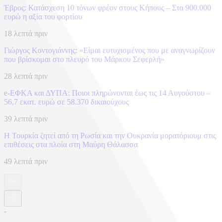
Έβρος: Κατάσχεση 10 τόνων φρέον στους Κήπους – Στα 900.000
ευρώ η αξία του φορτίου
18 λεπτά πριν
Γιώργος Κοντογιάννης: «Είμαι ευτυχισμένος που με αναγνωρίζουν
που βρίσκομαι στο πλευρό του Μάρκου Σεφερλή»
28 λεπτά πριν
e-ΕΦΚΑ και ΔΥΠΑ: Ποιοι πληρώνονται έως τις 14 Αυγούστου –
56,7 εκατ. ευρώ σε 58.370 δικαιούχους
39 λεπτά πριν
Η Τουρκία ζητεί από τη Ρωσία και την Ουκρανία μορατόριουμ στις
επιθέσεις στα πλοία στη Μαύρη Θάλασσα
49 λεπτά πριν
-