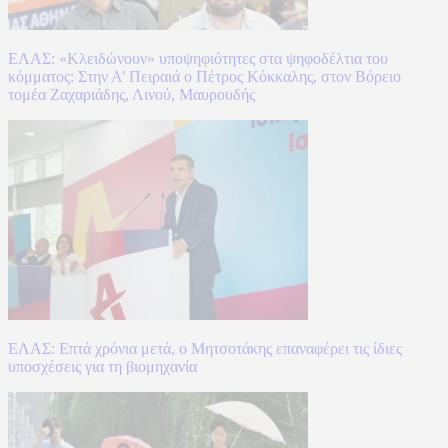
ΕΛΑΣ: «Κλειδώνουν» υποψηφιότητες στα ψηφοδέλτια του
κόμματος: Στην Α’ Πειραιά ο Πέτρος Κόκκαλης, στον Βόρειο
τομέα Ζαχαριάδης, Λινού, Μαυρουδής
ΕΛΑΣ: Επτά χρόνια μετά, ο Μητσοτάκης επαναφέρει τις ίδιες
υποσχέσεις για τη βιομηχανία