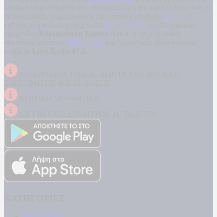
Media Group ανάμεσα στα υπόλοιπα μέσα του ομίλου που είναι: ο
περιφερειακός ενημερωτικός τηλεοπτικός σταθμός
Kontra
, η
καθημερινή πολιτική εφημερίδα
Kontra News
, η εβδομαδιαία
εφημερίδα
Κυριακάτικη Kontra News
, ο ενημερωτικός
αθλητικός ιστότοπος
Filathlos.gr
και ο μουσικός ραδιοφωνικός
σταθμός
Love Radio 97,5
.
ΔΙΑΚΡΙΤΙΚΟΣ ΤΙΤΛΟΣ: KONTRA ΕΚΔΟΤΙΚΕΣ
ΕΠΙΧΕΙΡΗΣΕΙΣ ΙΚΕ ΕΚΔΟΣΕΙΣ
ΝΟΜΙΚΗ ΜΟΡΦΗ: ΙΚΕ
ΔΙΕΥΘΥΝΣΗ: ΔΗΜΗΤΡΟΣ 31, ΤΚ 17778
ΚΑΤΗΓΟΡΙΕΣ
ΠΟΛΙΤΙΚΗ