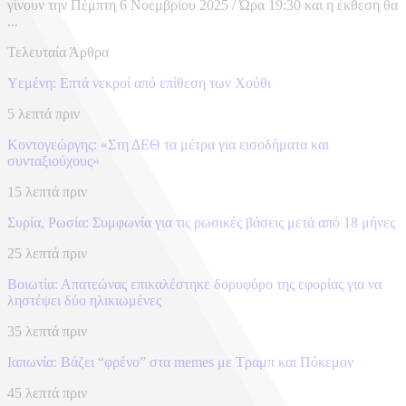
γίνουν την Πέμπτη 6 Νοεμβρίου 2025 / Ώρα 19:30 και η έκθεση θα
...
Τελευταία Άρθρα
Υεμένη: Επτά νεκροί από επίθεση των Χούθι
5 λεπτά πριν
Κοντογεώργης: «Στη ΔΕΘ τα μέτρα για εισοδήματα και
συνταξιούχους»
15 λεπτά πριν
Συρία, Ρωσία: Συμφωνία για τις ρωσικές βάσεις μετά από 18 μήνες
25 λεπτά πριν
Βοιωτία: Απατεώνας επικαλέστηκε δορυφόρο της εφορίας για να
ληστέψει δύο ηλικιωμένες
35 λεπτά πριν
Ιαπωνία: Βάζει “φρένο” στα memes με Τραμπ και Πόκεμον
45 λεπτά πριν