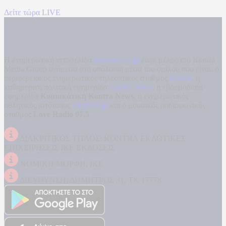
Δείτε τώρα LIVE
Η ενημερωτική ιστοσελίδα
kontranews.gr
είναι μέλος του Kontra
Media Group ανάμεσα στα υπόλοιπα μέσα του ομίλου που είναι: ο
περιφερειακός ενημερωτικός τηλεοπτικός σταθμός
Kontra
, η
καθημερινή πολιτική εφημερίδα
Kontra News
, η εβδομαδιαία
εφημερίδα
Κυριακάτικη Kontra News
, ο ενημερωτικός
αθλητικός ιστότοπος
Filathlos.gr
και ο μουσικός ραδιοφωνικός
σταθμός
Love Radio 97,5
.
ΔΙΑΚΡΙΤΙΚΟΣ ΤΙΤΛΟΣ: KONTRA ΕΚΔΟΤΙΚΕΣ
ΕΠΙΧΕΙΡΗΣΕΙΣ ΙΚΕ ΕΚΔΟΣΕΙΣ
ΝΟΜΙΚΗ ΜΟΡΦΗ: ΙΚΕ
ΔΙΕΥΘΥΝΣΗ: ΔΗΜΗΤΡΟΣ 31, ΤΚ 17778