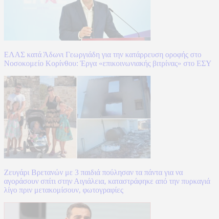
ΕΛΑΣ κατά Άδωνι Γεωργιάδη για την κατάρρευση οροφής στο
Νοσοκομείο Κορίνθου: Έργα «επικοινωνιακής βιτρίνας» στο ΕΣΥ
Ζευγάρι Βρετανών με 3 παιδιά πούλησαν τα πάντα για να
αγοράσουν σπίτι στην Αιγιάλεια, καταστράφηκε από την πυρκαγιά
λίγο πριν μετακομίσουν, φωτογραφίες