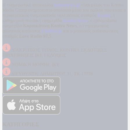
Η ενημερωτική ιστοσελίδα
kontranews.gr
είναι μέλος του Kontra
Media Group ανάμεσα στα υπόλοιπα μέσα του ομίλου που είναι: ο
περιφερειακός ενημερωτικός τηλεοπτικός σταθμός
Kontra
, η
καθημερινή πολιτική εφημερίδα
Kontra News
, η εβδομαδιαία
εφημερίδα
Κυριακάτικη Kontra News
, ο ενημερωτικός
αθλητικός ιστότοπος
Filathlos.gr
και ο μουσικός ραδιοφωνικός
σταθμός
Love Radio 97,5
.
ΔΙΑΚΡΙΤΙΚΟΣ ΤΙΤΛΟΣ: KONTRA ΕΚΔΟΤΙΚΕΣ
ΕΠΙΧΕΙΡΗΣΕΙΣ ΙΚΕ ΕΚΔΟΣΕΙΣ
ΝΟΜΙΚΗ ΜΟΡΦΗ: ΙΚΕ
ΔΙΕΥΘΥΝΣΗ: ΔΗΜΗΤΡΟΣ 31, ΤΚ 17778
ΚΑΤΗΓΟΡΙΕΣ