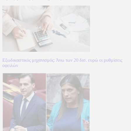
Εξωδικαστικός μηχανισμός: Άνω των 20 δισ. ευρώ οι ρυθμίσεις
οφειλών