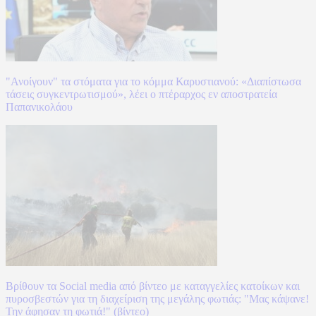
"Ανοίγουν" τα στόματα για το κόμμα Καρυστιανού: «Διαπίστωσα
τάσεις συγκεντρωτισμού», λέει ο πτέραρχος εν αποστρατεία
Παπανικολάου
Βρίθουν τα Social media από βίντεο με καταγγελίες κατοίκων και
πυροσβεστών για τη διαχείριση της μεγάλης φωτιάς: "Μας κάψανε!
Την άφησαν τη φωτιά!" (βίντεο)