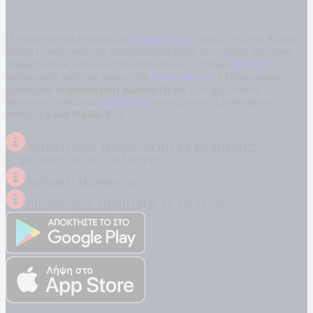
Η ενημερωτική ιστοσελίδα
kontranews.gr
είναι μέλος του Kontra
Media Group ανάμεσα στα υπόλοιπα μέσα του ομίλου που είναι: ο
περιφερειακός ενημερωτικός τηλεοπτικός σταθμός
Kontra
, η
καθημερινή πολιτική εφημερίδα
Kontra News
, η εβδομαδιαία
εφημερίδα
Κυριακάτικη Kontra News
, ο ενημερωτικός
αθλητικός ιστότοπος
Filathlos.gr
και ο μουσικός ραδιοφωνικός
σταθμός
Love Radio 97,5
.
ΔΙΑΚΡΙΤΙΚΟΣ ΤΙΤΛΟΣ: KONTRA ΕΚΔΟΤΙΚΕΣ
ΕΠΙΧΕΙΡΗΣΕΙΣ ΙΚΕ ΕΚΔΟΣΕΙΣ
ΝΟΜΙΚΗ ΜΟΡΦΗ: ΙΚΕ
ΔΙΕΥΘΥΝΣΗ: ΔΗΜΗΤΡΟΣ 31, ΤΚ 17778