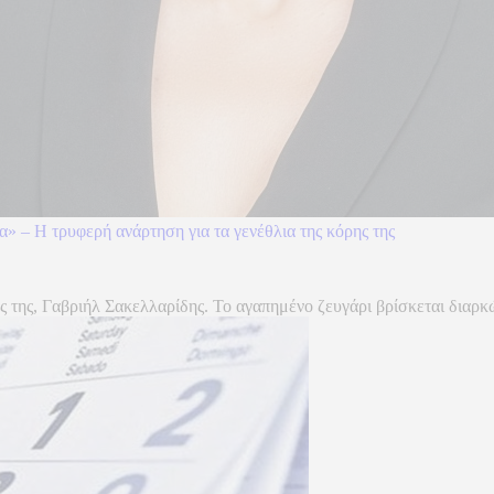
α» – Η τρυφερή ανάρτηση για τα γενέθλια της κόρης της
ς της, Γαβριήλ Σακελλαρίδης. Το αγαπημένο ζευγάρι βρίσκεται διαρκώς