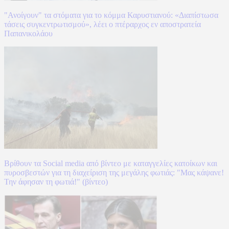
"Ανοίγουν" τα στόματα για το κόμμα Καρυστιανού: «Διαπίστωσα
τάσεις συγκεντρωτισμού», λέει ο πτέραρχος εν αποστρατεία
Παπανικολάου
Βρίθουν τα Social media από βίντεο με καταγγελίες κατοίκων και
πυροσβεστών για τη διαχείριση της μεγάλης φωτιάς: "Μας κάψανε!
Την άφησαν τη φωτιά!" (βίντεο)