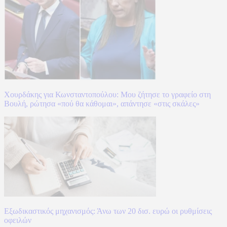
Χουρδάκης για Κωνσταντοπούλου: Μου ζήτησε το γραφείο στη
Βουλή, ρώτησα «πού θα κάθομαι», απάντησε «στις σκάλες»
Εξωδικαστικός μηχανισμός: Άνω των 20 δισ. ευρώ οι ρυθμίσεις
οφειλών