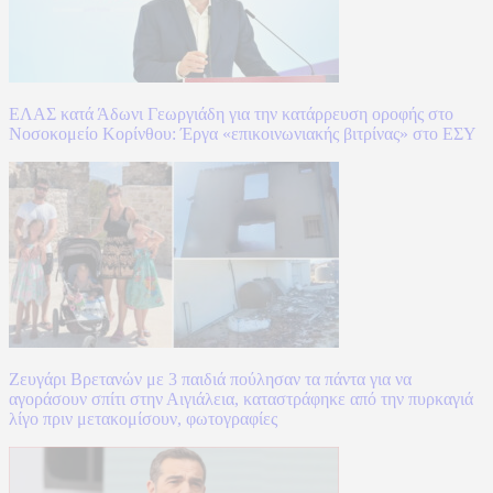
ΕΛΑΣ κατά Άδωνι Γεωργιάδη για την κατάρρευση οροφής στο
Νοσοκομείο Κορίνθου: Έργα «επικοινωνιακής βιτρίνας» στο ΕΣΥ
Ζευγάρι Βρετανών με 3 παιδιά πούλησαν τα πάντα για να
αγοράσουν σπίτι στην Αιγιάλεια, καταστράφηκε από την πυρκαγιά
λίγο πριν μετακομίσουν, φωτογραφίες