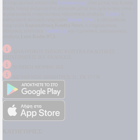
Η ενημερωτική ιστοσελίδα
kontranews.gr
είναι μέλος του Kontra
Media Group ανάμεσα στα υπόλοιπα μέσα του ομίλου που είναι: ο
περιφερειακός ενημερωτικός τηλεοπτικός σταθμός
Kontra
, η
καθημερινή πολιτική εφημερίδα
Kontra News
, η εβδομαδιαία
εφημερίδα
Κυριακάτικη Kontra News
, ο ενημερωτικός
αθλητικός ιστότοπος
Filathlos.gr
και ο μουσικός ραδιοφωνικός
σταθμός
Love Radio 97,5
.
ΔΙΑΚΡΙΤΙΚΟΣ ΤΙΤΛΟΣ: KONTRA ΕΚΔΟΤΙΚΕΣ
ΕΠΙΧΕΙΡΗΣΕΙΣ ΙΚΕ ΕΚΔΟΣΕΙΣ
ΝΟΜΙΚΗ ΜΟΡΦΗ: ΙΚΕ
ΔΙΕΥΘΥΝΣΗ: ΔΗΜΗΤΡΟΣ 31, ΤΚ 17778
ΚΑΤΗΓΟΡΙΕΣ