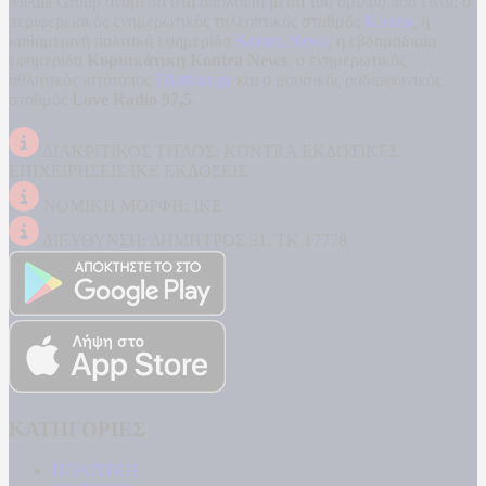
Media Group ανάμεσα στα υπόλοιπα μέσα του ομίλου που είναι: ο
περιφερειακός ενημερωτικός τηλεοπτικός σταθμός
Kontra
, η
καθημερινή πολιτική εφημερίδα
Kontra News
, η εβδομαδιαία
εφημερίδα
Κυριακάτικη Kontra News
, ο ενημερωτικός
αθλητικός ιστότοπος
Filathlos.gr
και ο μουσικός ραδιοφωνικός
σταθμός
Love Radio 97,5
.
ΔΙΑΚΡΙΤΙΚΟΣ ΤΙΤΛΟΣ: KONTRA ΕΚΔΟΤΙΚΕΣ
ΕΠΙΧΕΙΡΗΣΕΙΣ ΙΚΕ ΕΚΔΟΣΕΙΣ
ΝΟΜΙΚΗ ΜΟΡΦΗ: ΙΚΕ
ΔΙΕΥΘΥΝΣΗ: ΔΗΜΗΤΡΟΣ 31, ΤΚ 17778
ΚΑΤΗΓΟΡΙΕΣ
ΠΟΛΙΤΙΚΗ