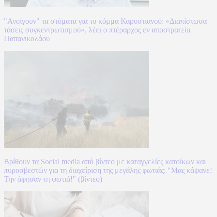
"Ανοίγουν" τα στόματα για το κόμμα Καρυστιανού: «Διαπίστωσα
τάσεις συγκεντρωτισμού», λέει ο πτέραρχος εν αποστρατεία
Παπανικολάου
Βρίθουν τα Social media από βίντεο με καταγγελίες κατοίκων και
πυροσβεστών για τη διαχείριση της μεγάλης φωτιάς: "Μας κάψανε!
Την άφησαν τη φωτιά!" (βίντεο)