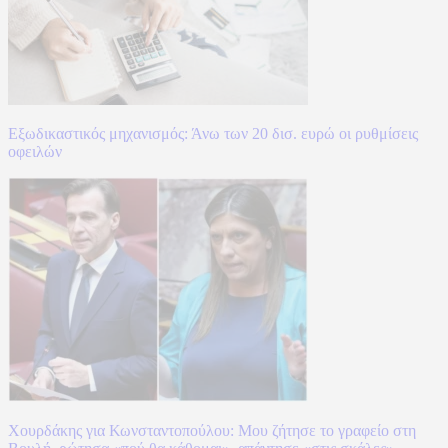
Εξωδικαστικός μηχανισμός: Άνω των 20 δισ. ευρώ οι ρυθμίσεις
οφειλών
Χουρδάκης για Κωνσταντοπούλου: Μου ζήτησε το γραφείο στη