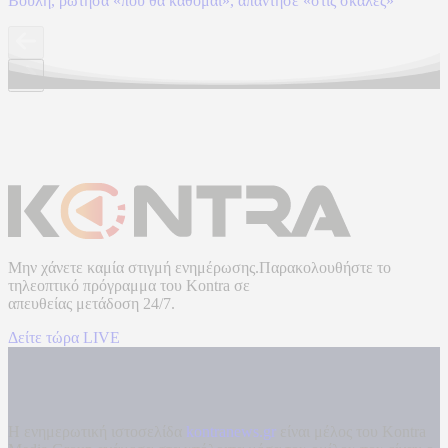
Βουλή, ρώτησα «πού θα κάθομαι», απάντησε «στις σκάλες»
Μην χάνετε καμία στιγμή ενημέρωσης.Παρακολουθήστε το
τηλεοπτικό πρόγραμμα του
Kontra
σε
απευθείας μετάδοση
24/7.
Δείτε τώρα LIVE
Η ενημερωτική ιστοσελίδα
kontranews.gr
είναι μέλος του Kontra