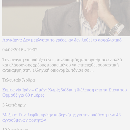
Λαγκάρντ: Δεν μειώνεται το χρέος, αν δεν λυθεί το ασφαλιστικό
04/02/2016 - 19:02
Την ανάγκη να υπάρξει ένας συνδυασμός μεταρρυθμίσεων αλλά
και ελάφρυνσης χρέους προκειμένου να επιτευχθεί ουσιαστική
ανάκαμψη στην ελληνική οικονομία, τόνισε σε ...
Τελευταία Άρθρα
Συμφωνία Ιράν – Ομάν: Χωρίς διόδια η διέλευση από τα Στενά του
Ορμούζ για 60 ημέρες
3 λεπτά πριν
Μεξικό: Συνελήφθη πρώην κυβερνήτης για την υπόθεση των 43
αγνοούμενων φοιτητών
10 λεπτά πριν