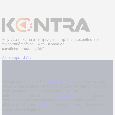
Μην χάνετε καμία στιγμή ενημέρωσης.Παρακολουθήστε το
τηλεοπτικό πρόγραμμα του
Kontra
σε
απευθείας μετάδοση
24/7.
Δείτε τώρα LIVE
Η ενημερωτική ιστοσελίδα
kontranews.gr
είναι μέλος του Kontra
Media Group ανάμεσα στα υπόλοιπα μέσα του ομίλου που είναι: ο
περιφερειακός ενημερωτικός τηλεοπτικός σταθμός
Kontra
, η
καθημερινή πολιτική εφημερίδα
Kontra News
, η εβδομαδιαία
εφημερίδα
Κυριακάτικη Kontra News
, ο ενημερωτικός
αθλητικός ιστότοπος
Filathlos.gr
και ο μουσικός ραδιοφωνικός
σταθμός
Love Radio 97,5
.