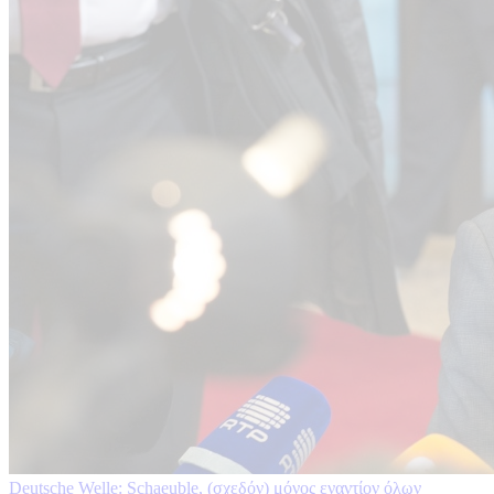
Deutsche Welle: Schaeuble, (σχεδόν) μόνος εναντίον όλων