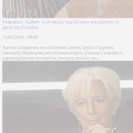
Γκάμπριελ: Αφήστε τις βλακείες περί Σένγκεν και μειώστε το
χρέος της Ελλάδας
15/02/2016 - 09:07
Άμεση ελάφρυνση του ελληνικού χρέους ζητά ο Γερμανός
υπουργός Οικονομίας και αντικαγκελάριος Ζίγκμαρ Γκάμπριελ,
χαρακτηρίζοντας κυνισμό τις συνεχείς απειλές για...