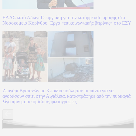
ΕΛΑΣ κατά Άδωνι Γεωργιάδη για την κατάρρευση οροφής στο
Νοσοκομείο Κορίνθου: Έργα «επικοινωνιακής βιτρίνας» στο ΕΣΥ
Ζευγάρι Βρετανών με 3 παιδιά πούλησαν τα πάντα για να
αγοράσουν σπίτι στην Αιγιάλεια, καταστράφηκε από την πυρκαγιά
λίγο πριν μετακομίσουν, φωτογραφίες