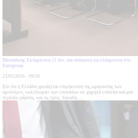
Bloomberg: Εκταμίευση 11 δισ. και απόφαση για ελάφρυνση στο
Eurogroup
23/05/2016 - 09:16
Στο ότι η Ελλάδα χρειάζεται επιμήκυνση της ωρίμανσης των
ομολόγων, «κλείδωμα» των επιτοκίων σε χαμηλά επίπεδα και μια
περίοδο χάριτος, και τις τρεις, δηλαδή, ...