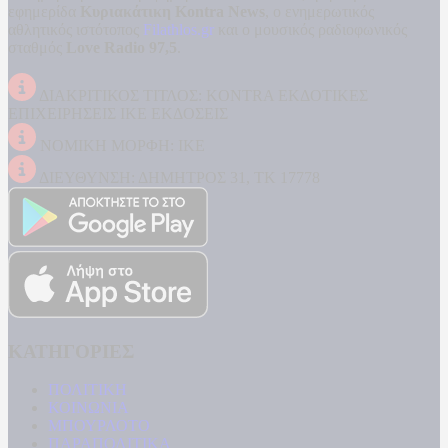
εφημερίδα
Κυριακάτικη Kontra News
, ο ενημερωτικός
αθλητικός ιστότοπος
Filathlos.gr
και ο μουσικός ραδιοφωνικός
σταθμός
Love Radio 97,5
.
ΔΙΑΚΡΙΤΙΚΟΣ ΤΙΤΛΟΣ: KONTRA ΕΚΔΟΤΙΚΕΣ
ΕΠΙΧΕΙΡΗΣΕΙΣ ΙΚΕ ΕΚΔΟΣΕΙΣ
ΝΟΜΙΚΗ ΜΟΡΦΗ: ΙΚΕ
ΔΙΕΥΘΥΝΣΗ: ΔΗΜΗΤΡΟΣ 31, ΤΚ 17778
ΚΑΤΗΓΟΡΙΕΣ
ΠΟΛΙΤΙΚΗ
ΚΟΙΝΩΝΙΑ
ΜΠΟΥΡΛΟΤΟ
ΠΑΡΑΠΟΛΙΤΙΚΑ