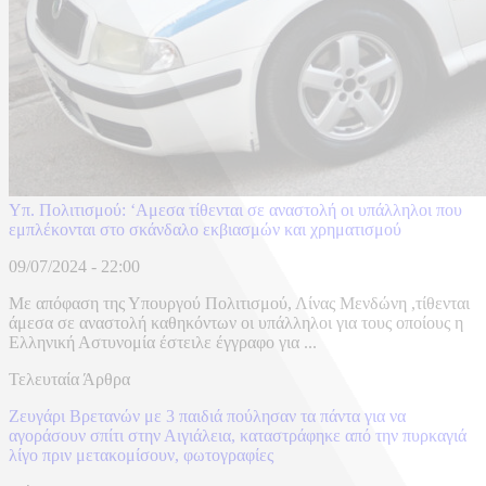
Υπ. Πολιτισμού: ‘Αμεσα τίθενται σε αναστολή οι υπάλληλοι που
εμπλέκονται στο σκάνδαλο εκβιασμών και χρηματισμού
09/07/2024 - 22:00
Με απόφαση της Υπουργού Πολιτισμού, Λίνας Μενδώνη ,τίθενται
άμεσα σε αναστολή καθηκόντων οι υπάλληλοι για τους οποίους η
Ελληνική Αστυνομία έστειλε έγγραφο για ...
Τελευταία Άρθρα
Ζευγάρι Βρετανών με 3 παιδιά πούλησαν τα πάντα για να
αγοράσουν σπίτι στην Αιγιάλεια, καταστράφηκε από την πυρκαγιά
λίγο πριν μετακομίσουν, φωτογραφίες