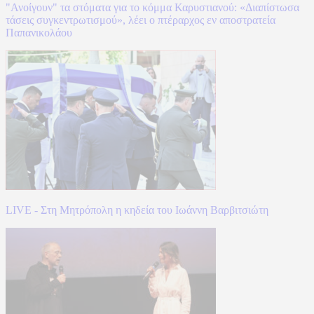
"Ανοίγουν" τα στόματα για το κόμμα Καρυστιανού: «Διαπίστωσα
τάσεις συγκεντρωτισμού», λέει ο πτέραρχος εν αποστρατεία
Παπανικολάου
LIVE - Στη Μητρόπολη η κηδεία του Ιωάννη Βαρβιτσιώτη