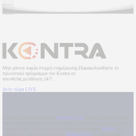
Μην χάνετε καμία στιγμή ενημέρωσης.Παρακολουθήστε το
τηλεοπτικό πρόγραμμα του
Kontra
σε
απευθείας μετάδοση
24/7.
Δείτε τώρα LIVE
Η ενημερωτική ιστοσελίδα
kontranews.gr
είναι μέλος του Kontra
Media Group ανάμεσα στα υπόλοιπα μέσα του ομίλου που είναι: ο
περιφερειακός ενημερωτικός τηλεοπτικός σταθμός
Kontra
, η
καθημερινή πολιτική εφημερίδα
Kontra News
, η εβδομαδιαία