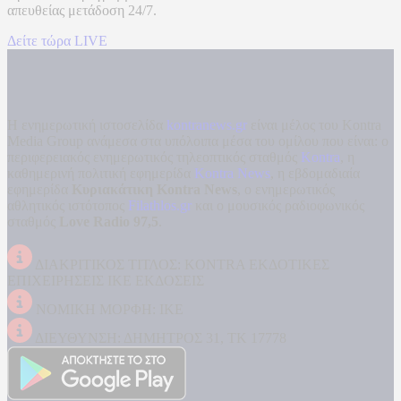
απευθείας μετάδοση
24/7.
Δείτε τώρα LIVE
Η ενημερωτική ιστοσελίδα
kontranews.gr
είναι μέλος του Kontra
Media Group ανάμεσα στα υπόλοιπα μέσα του ομίλου που είναι: ο
περιφερειακός ενημερωτικός τηλεοπτικός σταθμός
Kontra
, η
καθημερινή πολιτική εφημερίδα
Kontra News
, η εβδομαδιαία
εφημερίδα
Κυριακάτικη Kontra News
, ο ενημερωτικός
αθλητικός ιστότοπος
Filathlos.gr
και ο μουσικός ραδιοφωνικός
σταθμός
Love Radio 97,5
.
ΔΙΑΚΡΙΤΙΚΟΣ ΤΙΤΛΟΣ: KONTRA ΕΚΔΟΤΙΚΕΣ
ΕΠΙΧΕΙΡΗΣΕΙΣ ΙΚΕ ΕΚΔΟΣΕΙΣ
ΝΟΜΙΚΗ ΜΟΡΦΗ: ΙΚΕ
ΔΙΕΥΘΥΝΣΗ: ΔΗΜΗΤΡΟΣ 31, ΤΚ 17778