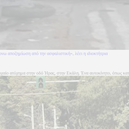
ρνω αποζημίωση από την ασφαλιστική», λέει η ιδιοκτήτρια
χαίο ατύχημα στην οδό Ήρας, στην Εκάλη. Ένα αυτοκίνητο, όπως κατα