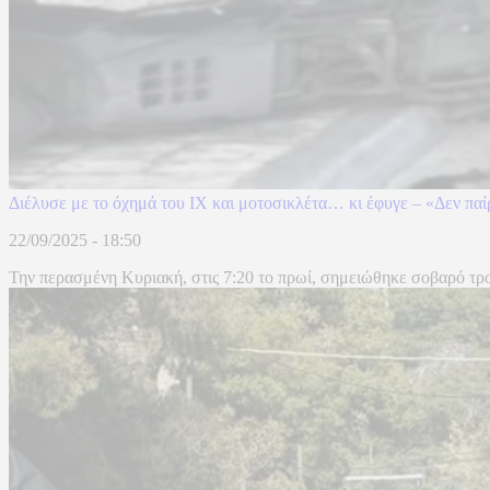
Διέλυσε με το όχημά του ΙΧ και μοτοσικλέτα… κι έφυγε – «Δεν παί
22/09/2025 - 18:50
Την περασμένη Κυριακή, στις 7:20 το πρωί, σημειώθηκε σοβαρό τρο