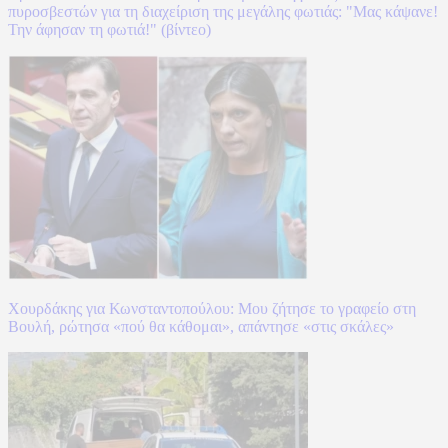
πυροσβεστών για τη διαχείριση της μεγάλης φωτιάς: "Μας κάψανε!
Την άφησαν τη φωτιά!" (βίντεο)
Χουρδάκης για Κωνσταντοπούλου: Μου ζήτησε το γραφείο στη
Βουλή, ρώτησα «πού θα κάθομαι», απάντησε «στις σκάλες»