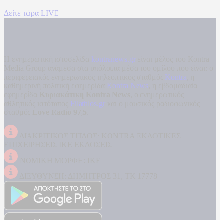
Δείτε τώρα LIVE
Η ενημερωτική ιστοσελίδα
kontranews.gr
είναι μέλος του Kontra
Media Group ανάμεσα στα υπόλοιπα μέσα του ομίλου που είναι: ο
περιφερειακός ενημερωτικός τηλεοπτικός σταθμός
Kontra
, η
καθημερινή πολιτική εφημερίδα
Kontra News
, η εβδομαδιαία
εφημερίδα
Κυριακάτικη Kontra News
, ο ενημερωτικός
αθλητικός ιστότοπος
Filathlos.gr
και ο μουσικός ραδιοφωνικός
σταθμός
Love Radio 97,5
.
ΔΙΑΚΡΙΤΙΚΟΣ ΤΙΤΛΟΣ: KONTRA ΕΚΔΟΤΙΚΕΣ
ΕΠΙΧΕΙΡΗΣΕΙΣ ΙΚΕ ΕΚΔΟΣΕΙΣ
ΝΟΜΙΚΗ ΜΟΡΦΗ: ΙΚΕ
ΔΙΕΥΘΥΝΣΗ: ΔΗΜΗΤΡΟΣ 31, ΤΚ 17778