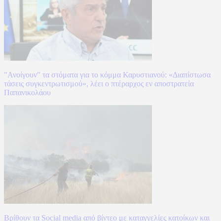
"Ανοίγουν" τα στόματα για το κόμμα Καρυστιανού: «Διαπίστωσα
τάσεις συγκεντρωτισμού», λέει ο πτέραρχος εν αποστρατεία
Παπανικολάου
Βρίθουν τα Social media από βίντεο με καταγγελίες κατοίκων και