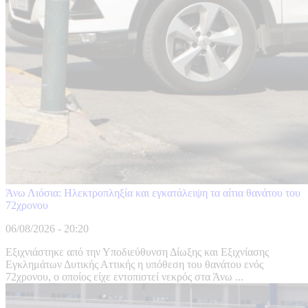
Άνω Λιόσια: Ηλεκτροπληξία και εγκατάλειψη τα αίτια θανάτου του
72χρονου
06/08/2026 - 20:20
Εξιχνιάστηκε από την Υποδιεύθυνση Δίωξης και Εξιχνίασης
Εγκλημάτων Δυτικής Αττικής η υπόθεση του θανάτου ενός
72χρονου, ο οποίος είχε εντοπιστεί νεκρός στα Άνω ...