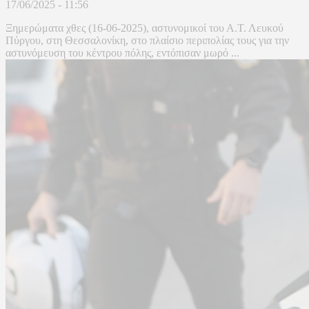
17/06/2025 - 11:56
Ξημερώματα χθες (16-06-2025), αστυνομικοί του Α.Τ. Λευκού
Πύργου, στη Θεσσαλονίκη, στο πλαίσιο περιπολίας τους για την
αστυνόμευση του κέντρου πόλης, εντόπισαν μωρό ...