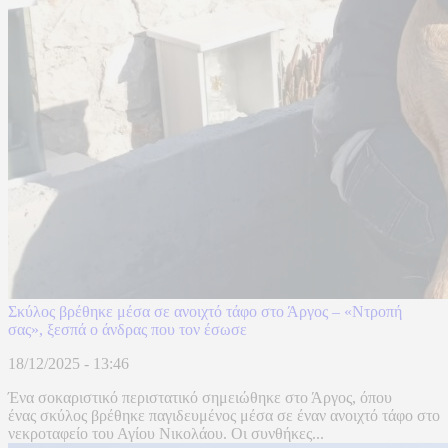
Σκύλος βρέθηκε μέσα σε ανοιχτό τάφο στο Άργος – «Ντροπή
σας», ξεσπά ο άνδρας που τον έσωσε
18/12/2025 - 13:46
Ένα σοκαριστικό περιστατικό σημειώθηκε στο Άργος, όπου
ένας σκύλος βρέθηκε παγιδευμένος μέσα σε έναν ανοιχτό τάφο στο
νεκροταφείο του Αγίου Νικολάου. Οι συνθήκες...