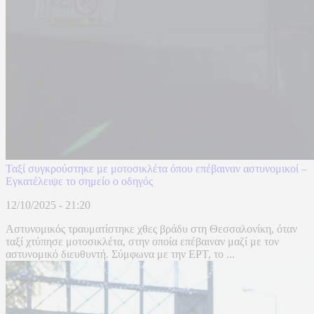
Ταξί συγκρούστηκε με μοτοσικλέτα όπου επέβαιναν αστυνομικοί –
Εγκατέλειψε το σημείο ο οδηγός
12/10/2025 - 21:20
Αστυνομικός τραυματίστηκε χθες βράδυ στη Θεσσαλονίκη, όταν
ταξί χτύπησε μοτοσικλέτα, στην οποία επέβαιναν μαζί με τον
αστυνομικό διευθυντή. Σύμφωνα με την ΕΡΤ, το ...