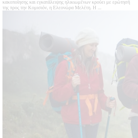
κακοποίησης και εγκατάλειψης ηλικιωμένων κρούει με ερώτησή
της προς την Κομισιόν, η Ελεονώρα Μελέτη. Η ...