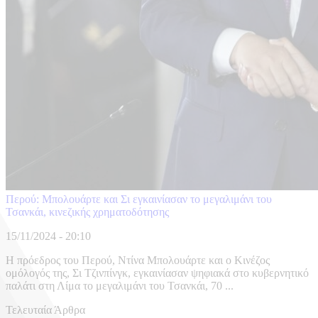
Περού: Μπολουάρτε και Σι εγκαινίασαν το μεγαλιμάνι του
Τσανκάι, κινεζικής χρηματοδότησης
15/11/2024 - 20:10
Η πρόεδρος του Περού, Ντίνα Μπολουάρτε και ο Κινέζος
ομόλογός της, Σι Τζινπίνγκ, εγκαινίασαν ψηφιακά στο κυβερνητικό
παλάτι στη Λίμα το μεγαλιμάνι του Τσανκάι, 70 ...
Τελευταία Άρθρα