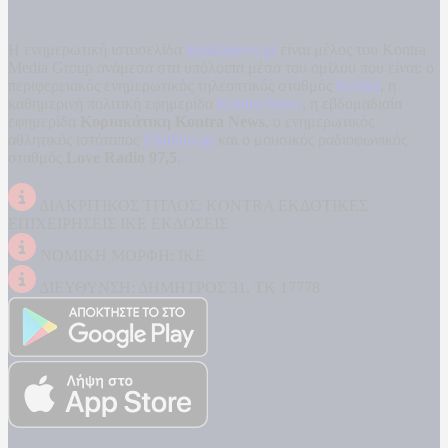
Η ενημερωτική ιστοσελίδα
kontranews.gr
είναι μέλος του Kontra
Media Group ανάμεσα στα υπόλοιπα μέσα του ομίλου που είναι: ο
περιφερειακός ενημερωτικός τηλεοπτικός σταθμός
Kontra
, η
καθημερινή πολιτική εφημερίδα
Kontra News
, η εβδομαδιαία
εφημερίδα
Κυριακάτικη Kontra News
, ο ενημερωτικός
αθλητικός ιστότοπος
Filathlos.gr
και ο μουσικός ραδιοφωνικός
σταθμός
Love Radio 97,5
.
ΔΙΑΚΡΙΤΙΚΟΣ ΤΙΤΛΟΣ: KONTRA ΕΚΔΟΤΙΚΕΣ
ΕΠΙΧΕΙΡΗΣΕΙΣ ΙΚΕ ΕΚΔΟΣΕΙΣ
ΝΟΜΙΚΗ ΜΟΡΦΗ: ΙΚΕ
ΔΙΕΥΘΥΝΣΗ: ΔΗΜΗΤΡΟΣ 31, ΤΚ 17778