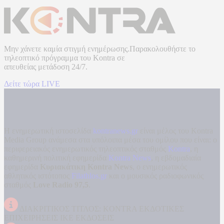
Μην χάνετε καμία στιγμή ενημέρωσης.Παρακολουθήστε το
τηλεοπτικό πρόγραμμα του
Kontra
σε
απευθείας μετάδοση
24/7.
Δείτε τώρα LIVE
Η ενημερωτική ιστοσελίδα
kontranews.gr
είναι μέλος του Kontra
Media Group ανάμεσα στα υπόλοιπα μέσα του ομίλου που είναι: ο
περιφερειακός ενημερωτικός τηλεοπτικός σταθμός
Kontra
, η
καθημερινή πολιτική εφημερίδα
Kontra News
, η εβδομαδιαία
εφημερίδα
Κυριακάτικη Kontra News
, ο ενημερωτικός
αθλητικός ιστότοπος
Filathlos.gr
και ο μουσικός ραδιοφωνικός
σταθμός
Love Radio 97,5
.
ΔΙΑΚΡΙΤΙΚΟΣ ΤΙΤΛΟΣ: KONTRA ΕΚΔΟΤΙΚΕΣ
ΕΠΙΧΕΙΡΗΣΕΙΣ ΙΚΕ ΕΚΔΟΣΕΙΣ