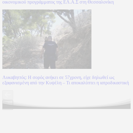
οικονομικού προγράμματος της ΕΛ.Α.Σ στη Θεσσαλονίκη
Λυκαβηττός: Η σορός ανήκει σε 57χρονη, είχε δηλωθεί ως
εξαφανισμένη από την Κυψέλη – Τι αποκαλύπτει η ιατροδικαστική