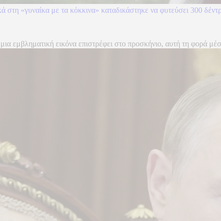
κά στη «γυναίκα με τα κόκκινα» καταδικάστηκε να φυτεύσει 300 δέντ
μια εμβληματική εικόνα επιστρέφει στο προσκήνιο, αυτή τη φορά μέσα 