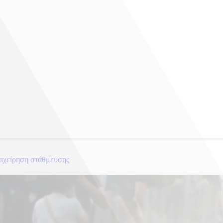
πιχείρηση στάθμευσης
σας χορού στον Λευκό Οίκο