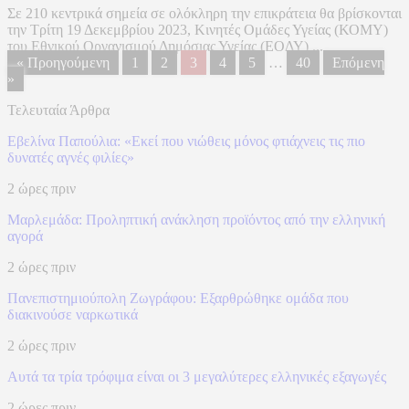
Σε 210 κεντρικά σημεία σε ολόκληρη την επικράτεια θα βρίσκονται
την Τρίτη 19 Δεκεμβρίου 2023, Κινητές Ομάδες Υγείας (ΚΟΜΥ)
του Εθνικού Οργανισμού Δημόσιας Υγείας (ΕΟΔΥ) ...
« Προηγούμενη
1
2
3
4
5
…
40
Επόμενη
»
Τελευταία Άρθρα
Εβελίνα Παπούλια: «Εκεί που νιώθεις μόνος φτιάχνεις τις πιο
δυνατές αγνές φιλίες»
2 ώρες πριν
Μαρλεμάδα: Προληπτική ανάκληση προϊόντος από την ελληνική
αγορά
2 ώρες πριν
Πανεπιστημιούπολη Ζωγράφου: Εξαρθρώθηκε ομάδα που
διακινούσε ναρκωτικά
2 ώρες πριν
Αυτά τα τρία τρόφιμα είναι οι 3 μεγαλύτερες ελληνικές εξαγωγές
2 ώρες πριν