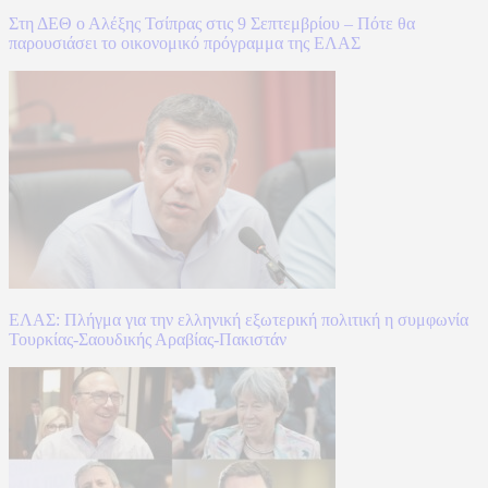
Στη ΔΕΘ ο Αλέξης Τσίπρας στις 9 Σεπτεμβρίου – Πότε θα
παρουσιάσει το οικονομικό πρόγραμμα της ΕΛΑΣ
ΕΛΑΣ: Πλήγμα για την ελληνική εξωτερική πολιτική η συμφωνία
Τουρκίας-Σαουδικής Αραβίας-Πακιστάν