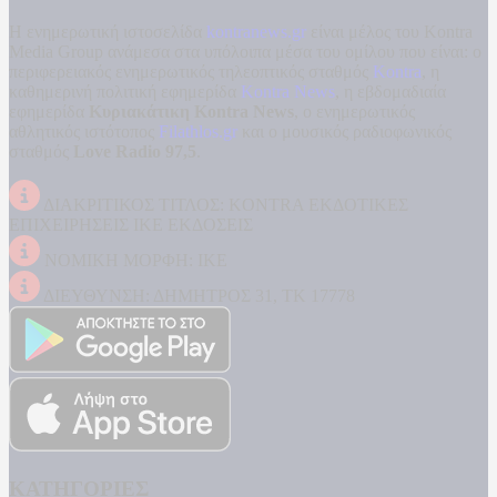
Η ενημερωτική ιστοσελίδα
kontranews.gr
είναι μέλος του Kontra
Media Group ανάμεσα στα υπόλοιπα μέσα του ομίλου που είναι: ο
περιφερειακός ενημερωτικός τηλεοπτικός σταθμός
Kontra
, η
καθημερινή πολιτική εφημερίδα
Kontra News
, η εβδομαδιαία
εφημερίδα
Κυριακάτικη Kontra News
, ο ενημερωτικός
αθλητικός ιστότοπος
Filathlos.gr
και ο μουσικός ραδιοφωνικός
σταθμός
Love Radio 97,5
.
ΔΙΑΚΡΙΤΙΚΟΣ ΤΙΤΛΟΣ: KONTRA ΕΚΔΟΤΙΚΕΣ
ΕΠΙΧΕΙΡΗΣΕΙΣ ΙΚΕ ΕΚΔΟΣΕΙΣ
ΝΟΜΙΚΗ ΜΟΡΦΗ: ΙΚΕ
ΔΙΕΥΘΥΝΣΗ: ΔΗΜΗΤΡΟΣ 31, ΤΚ 17778
ΚΑΤΗΓΟΡΙΕΣ