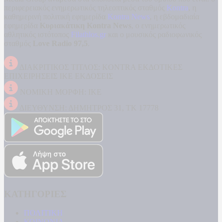
περιφερειακός ενημερωτικός τηλεοπτικός σταθμός
Kontra
, η
καθημερινή πολιτική εφημερίδα
Kontra News
, η εβδομαδιαία
εφημερίδα
Κυριακάτικη Kontra News
, ο ενημερωτικός
αθλητικός ιστότοπος
Filathlos.gr
και ο μουσικός ραδιοφωνικός
σταθμός
Love Radio 97,5
.
ΔΙΑΚΡΙΤΙΚΟΣ ΤΙΤΛΟΣ: KONTRA ΕΚΔΟΤΙΚΕΣ
ΕΠΙΧΕΙΡΗΣΕΙΣ ΙΚΕ ΕΚΔΟΣΕΙΣ
ΝΟΜΙΚΗ ΜΟΡΦΗ: ΙΚΕ
ΔΙΕΥΘΥΝΣΗ: ΔΗΜΗΤΡΟΣ 31, ΤΚ 17778
ΚΑΤΗΓΟΡΙΕΣ
ΠΟΛΙΤΙΚΗ
ΚΟΙΝΩΝΙΑ