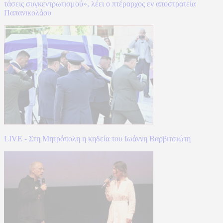
τάσεις συγκεντρωτισμού», λέει ο πτέραρχος εν αποστρατεία
Παπανικολάου
LIVE - Στη Μητρόπολη η κηδεία του Ιωάννη Βαρβιτσιώτη