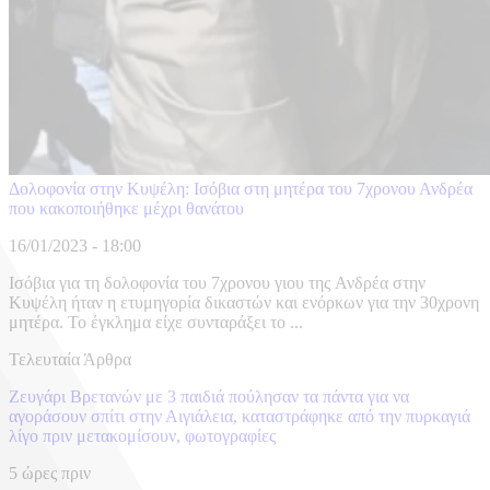
Δολοφονία στην Κυψέλη: Ισόβια στη μητέρα του 7χρονου Ανδρέα
που κακοποιήθηκε μέχρι θανάτου
16/01/2023 - 18:00
Ισόβια για τη δολοφονία του 7χρονου γιου της Ανδρέα στην
Κυψέλη ήταν η ετυμηγορία δικαστών και ενόρκων για την 30χρονη
μητέρα. Το έγκλημα είχε συνταράξει το ...
Τελευταία Άρθρα
Ζευγάρι Βρετανών με 3 παιδιά πούλησαν τα πάντα για να
αγοράσουν σπίτι στην Αιγιάλεια, καταστράφηκε από την πυρκαγιά
λίγο πριν μετακομίσουν, φωτογραφίες
5 ώρες πριν