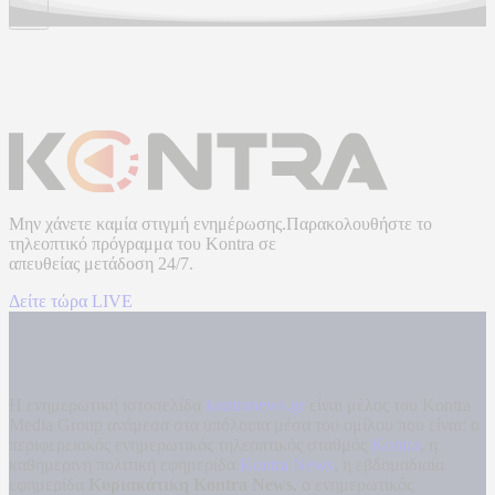
Μην χάνετε καμία στιγμή ενημέρωσης.Παρακολουθήστε το
τηλεοπτικό πρόγραμμα του
Kontra
σε
απευθείας μετάδοση
24/7.
Δείτε τώρα LIVE
Η ενημερωτική ιστοσελίδα
kontranews.gr
είναι μέλος του Kontra
Media Group ανάμεσα στα υπόλοιπα μέσα του ομίλου που είναι: ο
περιφερειακός ενημερωτικός τηλεοπτικός σταθμός
Kontra
, η
καθημερινή πολιτική εφημερίδα
Kontra News
, η εβδομαδιαία
εφημερίδα
Κυριακάτικη Kontra News
, ο ενημερωτικός