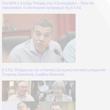
Στη ΔΕΘ ο Αλέξης Τσίπρας στις 9 Σεπτεμβρίου – Πότε θα
παρουσιάσει το οικονομικό πρόγραμμα της ΕΛΑΣ
ΕΛΑΣ: Πλήγμα για την ελληνική εξωτερική πολιτική η συμφωνία
Τουρκίας-Σαουδικής Αραβίας-Πακιστάν