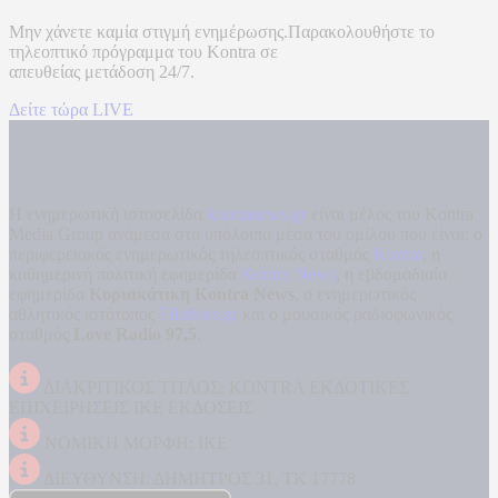
Μην χάνετε καμία στιγμή ενημέρωσης.Παρακολουθήστε το
τηλεοπτικό πρόγραμμα του
Kontra
σε
απευθείας μετάδοση
24/7.
Δείτε τώρα LIVE
Η ενημερωτική ιστοσελίδα
kontranews.gr
είναι μέλος του Kontra
Media Group ανάμεσα στα υπόλοιπα μέσα του ομίλου που είναι: ο
περιφερειακός ενημερωτικός τηλεοπτικός σταθμός
Kontra
, η
καθημερινή πολιτική εφημερίδα
Kontra News
, η εβδομαδιαία
εφημερίδα
Κυριακάτικη Kontra News
, ο ενημερωτικός
αθλητικός ιστότοπος
Filathlos.gr
και ο μουσικός ραδιοφωνικός
σταθμός
Love Radio 97,5
.
ΔΙΑΚΡΙΤΙΚΟΣ ΤΙΤΛΟΣ: KONTRA ΕΚΔΟΤΙΚΕΣ
ΕΠΙΧΕΙΡΗΣΕΙΣ ΙΚΕ ΕΚΔΟΣΕΙΣ
ΝΟΜΙΚΗ ΜΟΡΦΗ: ΙΚΕ
ΔΙΕΥΘΥΝΣΗ: ΔΗΜΗΤΡΟΣ 31, ΤΚ 17778