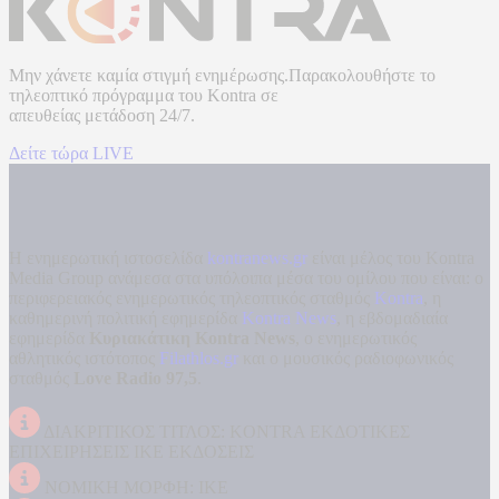
Μην χάνετε καμία στιγμή ενημέρωσης.Παρακολουθήστε το
τηλεοπτικό πρόγραμμα του
Kontra
σε
απευθείας μετάδοση
24/7.
Δείτε τώρα LIVE
Η ενημερωτική ιστοσελίδα
kontranews.gr
είναι μέλος του Kontra
Media Group ανάμεσα στα υπόλοιπα μέσα του ομίλου που είναι: ο
περιφερειακός ενημερωτικός τηλεοπτικός σταθμός
Kontra
, η
καθημερινή πολιτική εφημερίδα
Kontra News
, η εβδομαδιαία
εφημερίδα
Κυριακάτικη Kontra News
, ο ενημερωτικός
αθλητικός ιστότοπος
Filathlos.gr
και ο μουσικός ραδιοφωνικός
σταθμός
Love Radio 97,5
.
ΔΙΑΚΡΙΤΙΚΟΣ ΤΙΤΛΟΣ: KONTRA ΕΚΔΟΤΙΚΕΣ
ΕΠΙΧΕΙΡΗΣΕΙΣ ΙΚΕ ΕΚΔΟΣΕΙΣ
ΝΟΜΙΚΗ ΜΟΡΦΗ: ΙΚΕ