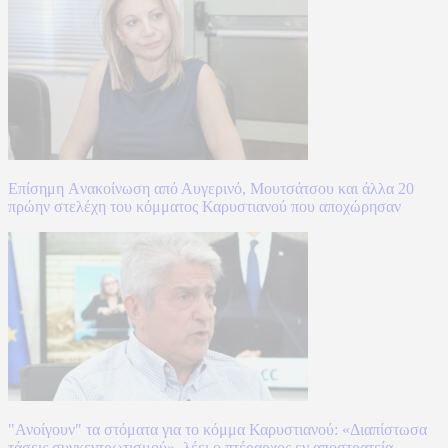
Επίσημη Aνακοίνωση από Αυγερινό, Μουτσάτσου και άλλα 20
πρώην στελέχη του κόμματος Καρυστιανού που αποχώρησαν
"Ανοίγουν" τα στόματα για το κόμμα Καρυστιανού: «Διαπίστωσα
τάσεις συγκεντρωτισμού», λέει ο πτέραρχος εν αποστρατεία