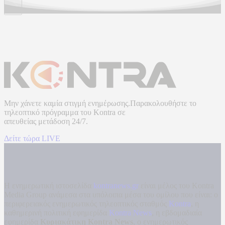
Μην χάνετε καμία στιγμή ενημέρωσης.Παρακολουθήστε το
τηλεοπτικό πρόγραμμα του
Kontra
σε
απευθείας μετάδοση
24/7.
Δείτε τώρα LIVE
Η ενημερωτική ιστοσελίδα
kontranews.gr
είναι μέλος του Kontra
Media Group ανάμεσα στα υπόλοιπα μέσα του ομίλου που είναι: ο
περιφερειακός ενημερωτικός τηλεοπτικός σταθμός
Kontra
, η
καθημερινή πολιτική εφημερίδα
Kontra News
, η εβδομαδιαία
εφημερίδα
Κυριακάτικη Kontra News
, ο ενημερωτικός