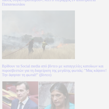
Παπανικολάου
Βρίθουν τα Social media από βίντεο με καταγγελίες κατοίκων και
πυροσβεστών για τη διαχείριση της μεγάλης φωτιάς: "Μας κάψανε!
Την άφησαν τη φωτιά!" (βίντεο)