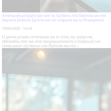
Αντίστροφη μέτρηση πριν από τις εξετάσεις στα Πρότυπα και στα
Δημόσια Ωνάσεια Σχολεία και την κλήρωση για τα Πειραματικά
19/04/2026 - 14:10
Ο χρόνος μετράει αντίστροφα για το τέλος της ερχόμενης
εβδομάδας όταν και είναι προγραμματισμένη η διεξαγωγή των
εισαγωγικών εξετάσεων στα Πρότυπα και στα ...