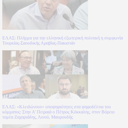
ΕΛΑΣ: Πλήγμα για την ελληνική εξωτερική πολιτική η συμφωνία
Τουρκίας-Σαουδικής Αραβίας-Πακιστάν
ΕΛΑΣ: «Κλειδώνουν» υποψηφιότητες στα ψηφοδέλτια του
κόμματος: Στην Α’ Πειραιά ο Πέτρος Κόκκαλης, στον Βόρειο
τομέα Ζαχαριάδης, Λινού, Μαυρουδής