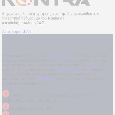
Μην χάνετε καμία στιγμή ενημέρωσης.Παρακολουθήστε το
τηλεοπτικό πρόγραμμα του
Kontra
σε
απευθείας μετάδοση
24/7.
Δείτε τώρα LIVE
Η ενημερωτική ιστοσελίδα
kontranews.gr
είναι μέλος του Kontra
Media Group ανάμεσα στα υπόλοιπα μέσα του ομίλου που είναι: ο
περιφερειακός ενημερωτικός τηλεοπτικός σταθμός
Kontra
, η
καθημερινή πολιτική εφημερίδα
Kontra News
, η εβδομαδιαία
εφημερίδα
Κυριακάτικη Kontra News
, ο ενημερωτικός
αθλητικός ιστότοπος
Filathlos.gr
και ο μουσικός ραδιοφωνικός
σταθμός
Love Radio 97,5
.
ΔΙΑΚΡΙΤΙΚΟΣ ΤΙΤΛΟΣ: KONTRA ΕΚΔΟΤΙΚΕΣ
ΕΠΙΧΕΙΡΗΣΕΙΣ ΙΚΕ ΕΚΔΟΣΕΙΣ
ΝΟΜΙΚΗ ΜΟΡΦΗ: ΙΚΕ