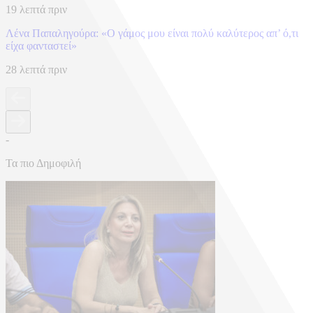
19 λεπτά πριν
Λένα Παπαληγούρα: «Ο γάμος μου είναι πολύ καλύτερος απ’ ό,τι
είχα φανταστεί»
28 λεπτά πριν
-
Τα πιο Δημοφιλή