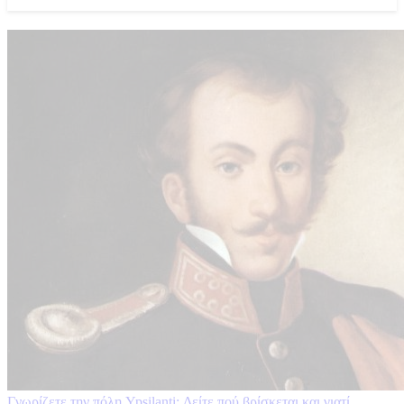
Γνωρίζετε την πόλη Ypsilanti; Δείτε πού βρίσκεται και γιατί