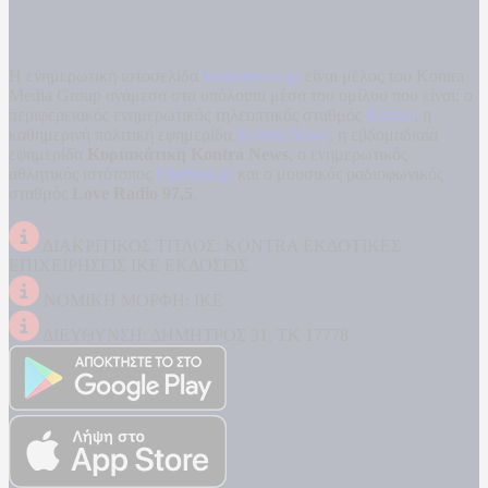
Η ενημερωτική ιστοσελίδα
kontranews.gr
είναι μέλος του Kontra
Media Group ανάμεσα στα υπόλοιπα μέσα του ομίλου που είναι: ο
περιφερειακός ενημερωτικός τηλεοπτικός σταθμός
Kontra
, η
καθημερινή πολιτική εφημερίδα
Kontra News
, η εβδομαδιαία
εφημερίδα
Κυριακάτικη Kontra News
, ο ενημερωτικός
αθλητικός ιστότοπος
Filathlos.gr
και ο μουσικός ραδιοφωνικός
σταθμός
Love Radio 97,5
.
ΔΙΑΚΡΙΤΙΚΟΣ ΤΙΤΛΟΣ: KONTRA ΕΚΔΟΤΙΚΕΣ
ΕΠΙΧΕΙΡΗΣΕΙΣ ΙΚΕ ΕΚΔΟΣΕΙΣ
ΝΟΜΙΚΗ ΜΟΡΦΗ: ΙΚΕ
ΔΙΕΥΘΥΝΣΗ: ΔΗΜΗΤΡΟΣ 31, ΤΚ 17778