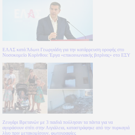
ΕΛΑΣ κατά Άδωνι Γεωργιάδη για την κατάρρευση οροφής στο
Νοσοκομείο Κορίνθου: Έργα «επικοινωνιακής βιτρίνας» στο ΕΣΥ
Ζευγάρι Βρετανών με 3 παιδιά πούλησαν τα πάντα για να
αγοράσουν σπίτι στην Αιγιάλεια, καταστράφηκε από την πυρκαγιά
λίγο πριν μετακομίσουν, φωτογραφίες