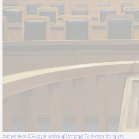
Δικηγορικοί Σύλλογοι κατά κυβέρνησης: Το ποτήρι της οργής