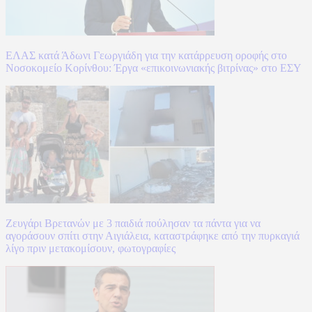
ΕΛΑΣ κατά Άδωνι Γεωργιάδη για την κατάρρευση οροφής στο
Νοσοκομείο Κορίνθου: Έργα «επικοινωνιακής βιτρίνας» στο ΕΣΥ
Ζευγάρι Βρετανών με 3 παιδιά πούλησαν τα πάντα για να
αγοράσουν σπίτι στην Αιγιάλεια, καταστράφηκε από την πυρκαγιά
λίγο πριν μετακομίσουν, φωτογραφίες