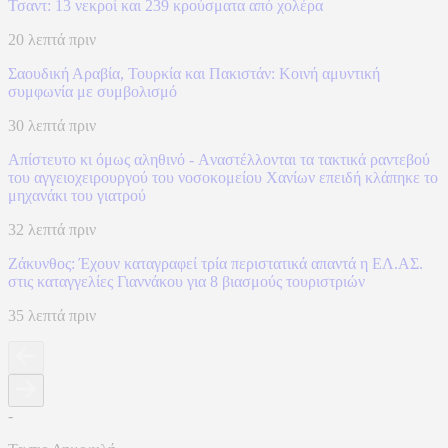
Τσαντ: 13 νεκροί και 239 κρούσματα από χολέρα
20 λεπτά πριν
Σαουδική Αραβία, Τουρκία και Πακιστάν: Kοινή αμυντική
συμφωνία με συμβολισμό
30 λεπτά πριν
Απίστευτο κι όμως αληθινό - Aναστέλλονται τα τακτικά ραντεβού
του αγγειοχειρουργού του νοσοκομείου Χανίων επειδή κλάπηκε το
μηχανάκι του γιατρού
32 λεπτά πριν
Ζάκυνθος: Έχουν καταγραφεί τρία περιστατικά απαντά η ΕΛ.ΑΣ.
στις καταγγελίες Γιαννάκου για 8 βιασμούς τουριστριών
35 λεπτά πριν
-