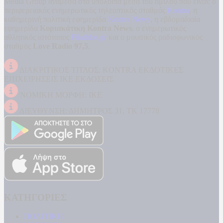
Media Group ανάμεσα στα υπόλοιπα μέσα του ομίλου που είναι: ο
περιφερειακός ενημερωτικός τηλεοπτικός σταθμός
Kontra
, η
καθημερινή πολιτική εφημερίδα
Kontra News
, η εβδομαδιαία
εφημερίδα
Κυριακάτικη Kontra News
, ο ενημερωτικός
αθλητικός ιστότοπος
Filathlos.gr
και ο μουσικός ραδιοφωνικός
σταθμός
Love Radio 97,5
.
ΔΙΑΚΡΙΤΙΚΟΣ ΤΙΤΛΟΣ: KONTRA ΕΚΔΟΤΙΚΕΣ
ΕΠΙΧΕΙΡΗΣΕΙΣ ΙΚΕ ΕΚΔΟΣΕΙΣ
ΝΟΜΙΚΗ ΜΟΡΦΗ: ΙΚΕ
ΔΙΕΥΘΥΝΣΗ: ΔΗΜΗΤΡΟΣ 31, ΤΚ 17778
ΚΑΤΗΓΟΡΙΕΣ
ΠΟΛΙΤΙΚΗ