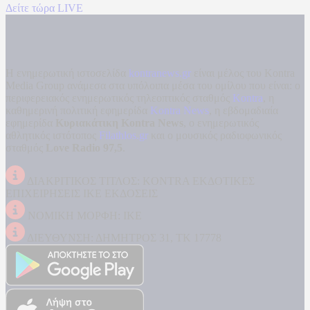
Δείτε τώρα LIVE
Η ενημερωτική ιστοσελίδα
kontranews.gr
είναι μέλος του Kontra
Media Group ανάμεσα στα υπόλοιπα μέσα του ομίλου που είναι: ο
περιφερειακός ενημερωτικός τηλεοπτικός σταθμός
Kontra
, η
καθημερινή πολιτική εφημερίδα
Kontra News
, η εβδομαδιαία
εφημερίδα
Κυριακάτικη Kontra News
, ο ενημερωτικός
αθλητικός ιστότοπος
Filathlos.gr
και ο μουσικός ραδιοφωνικός
σταθμός
Love Radio 97,5
.
ΔΙΑΚΡΙΤΙΚΟΣ ΤΙΤΛΟΣ: KONTRA ΕΚΔΟΤΙΚΕΣ
ΕΠΙΧΕΙΡΗΣΕΙΣ ΙΚΕ ΕΚΔΟΣΕΙΣ
ΝΟΜΙΚΗ ΜΟΡΦΗ: ΙΚΕ
ΔΙΕΥΘΥΝΣΗ: ΔΗΜΗΤΡΟΣ 31, ΤΚ 17778