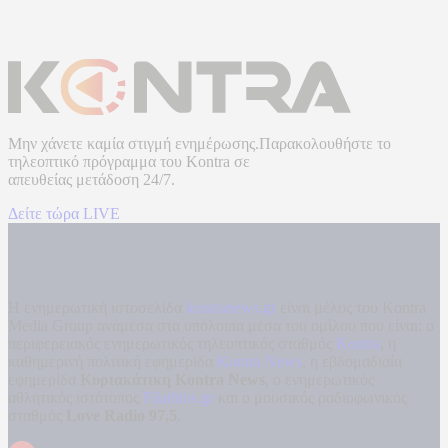
Μην χάνετε καμία στιγμή ενημέρωσης.Παρακολουθήστε το
τηλεοπτικό πρόγραμμα του
Kontra
σε
απευθείας μετάδοση
24/7.
Δείτε τώρα LIVE
Η ενημερωτική ιστοσελίδα
kontranews.gr
είναι μέλος του Kontra
Media Group ανάμεσα στα υπόλοιπα μέσα του ομίλου που είναι: ο
περιφερειακός ενημερωτικός τηλεοπτικός σταθμός
Kontra
, η
καθημερινή πολιτική εφημερίδα
Kontra News
, η εβδομαδιαία
εφημερίδα
Κυριακάτικη Kontra News
, ο ενημερωτικός
αθλητικός ιστότοπος
Filathlos.gr
και ο μουσικός ραδιοφωνικός
σταθμός
Love Radio 97,5
.