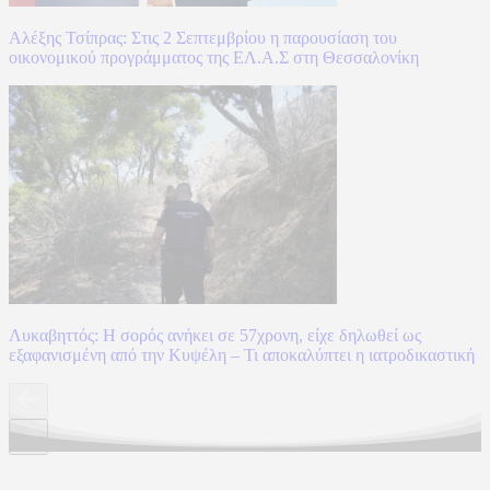
Αλέξης Τσίπρας: Στις 2 Σεπτεμβρίου η παρουσίαση του
οικονομικού προγράμματος της ΕΛ.Α.Σ στη Θεσσαλονίκη
Λυκαβηττός: Η σορός ανήκει σε 57χρονη, είχε δηλωθεί ως
εξαφανισμένη από την Κυψέλη – Τι αποκαλύπτει η ιατροδικαστική