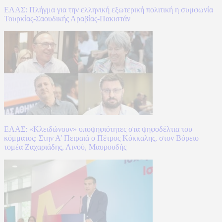
ΕΛΑΣ: Πλήγμα για την ελληνική εξωτερική πολιτική η συμφωνία
Τουρκίας-Σαουδικής Αραβίας-Πακιστάν
ΕΛΑΣ: «Κλειδώνουν» υποψηφιότητες στα ψηφοδέλτια του
κόμματος: Στην Α’ Πειραιά ο Πέτρος Κόκκαλης, στον Βόρειο
τομέα Ζαχαριάδης, Λινού, Μαυρουδής