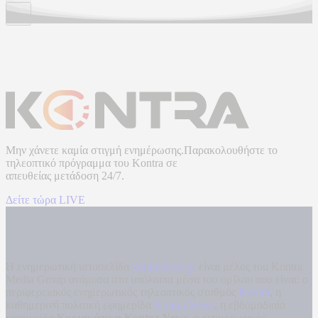
Μην χάνετε καμία στιγμή ενημέρωσης.Παρακολουθήστε το
τηλεοπτικό πρόγραμμα του
Kontra
σε
απευθείας μετάδοση
24/7.
Δείτε τώρα LIVE
Η ενημερωτική ιστοσελίδα
kontranews.gr
είναι μέλος του Kontra
Media Group ανάμεσα στα υπόλοιπα μέσα του ομίλου που είναι: ο
περιφερειακός ενημερωτικός τηλεοπτικός σταθμός
Kontra
, η
καθημερινή πολιτική εφημερίδα
Kontra News
, η εβδομαδιαία
εφημερίδα
Κυριακάτικη Kontra News
, ο ενημερωτικός