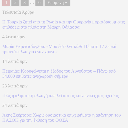
1
2
3
…
6
Επόμενη »
Τελευταία Άρθρα
Η Τουρκία ζητεί από τη Ρωσία και την Ουκρανία μορατόριουμ στις
επιθέσεις στα πλοία στη Μαύρη Θάλασσα
4 λεπτά πριν
Μαρία Εκμεκτσίογλου: «Mου έστελνε κάθε Πέμπτη 17 λευκά
τριαντάφυλλα για έναν χρόνο»
14 λεπτά πριν
Πειραιάς: Κορυφώνεται η έξοδος του Αυγούστου – Πάνω από
34.000 επιβάτες αναχωρούν σήμερα
23 λεπτά πριν
Πώς η κλιματική αλλαγή απειλεί και τις κοινωνικές μας σχέσεις
24 λεπτά πριν
Άκης Σκέρτσος: Χωρίς ουσιαστικά επιχειρήματα η απάντηση του
ΠΑΣΟΚ για την έκθεση του ΟΟΣΑ