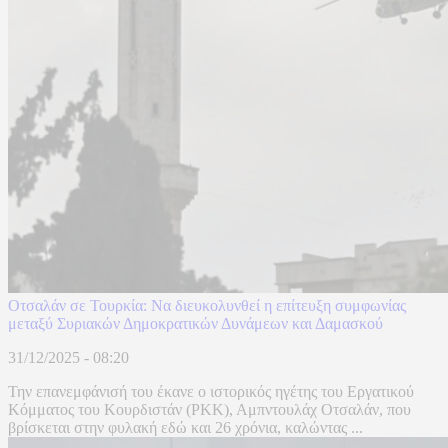
Οτσαλάν σε Τουρκία: Να διευκολυνθεί η επίτευξη συμφωνίας
μεταξύ Συριακών Δημοκρατικών Δυνάμεων και Δαμασκού
31/12/2025 - 08:20
Την επανεμφάνισή του έκανε ο ιστορικός ηγέτης του Εργατικού
Κόμματος του Κουρδιστάν (PKK), Αμπντουλάχ Οτσαλάν, που
βρίσκεται στην φυλακή εδώ και 26 χρόνια, καλώντας ...