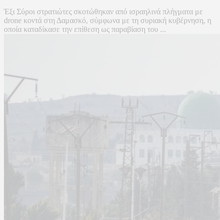
Έξι Σύροι στρατιώτες σκοτώθηκαν από ισραηλινά πλήγματα με
drone κοντά στη Δαμασκό, σύμφωνα με τη συριακή κυβέρνηση, η
οποία καταδίκασε την επίθεση ως παραβίαση του ...