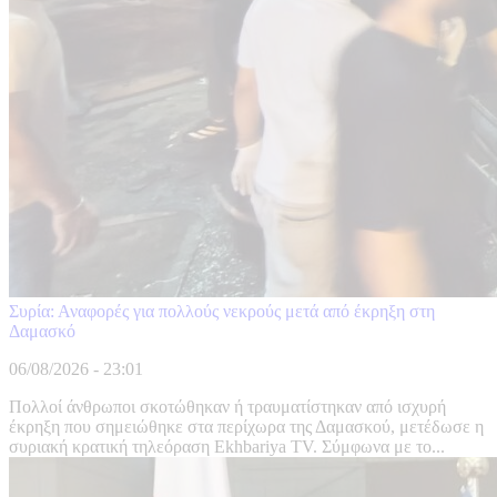
Συρία: Αναφορές για πολλούς νεκρούς μετά από έκρηξη στη
Δαμασκό
06/08/2026 - 23:01
Πολλοί άνθρωποι σκοτώθηκαν ή τραυματίστηκαν από ισχυρή
έκρηξη που σημειώθηκε στα περίχωρα της Δαμασκού, μετέδωσε η
συριακή κρατική τηλεόραση Ekhbariya TV. Σύμφωνα με το...