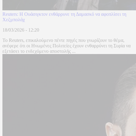
Reuters: Η Ουάσιγκτον ενθάρρυνε τη Δαμασκό να αφοπλίσει τη
Χεζμπολάχ
18/03/2026 - 12:20
Το Reuters, επικαλούμενο πέντε πηγές που γνωρίζουν το θέμα,
ανέφερε ότι οι Ηνωμένες Πολιτείες έχουν ενθαρρύνει τη Συρία να
εξετάσει το ενδεχόμενο αποστολής ...