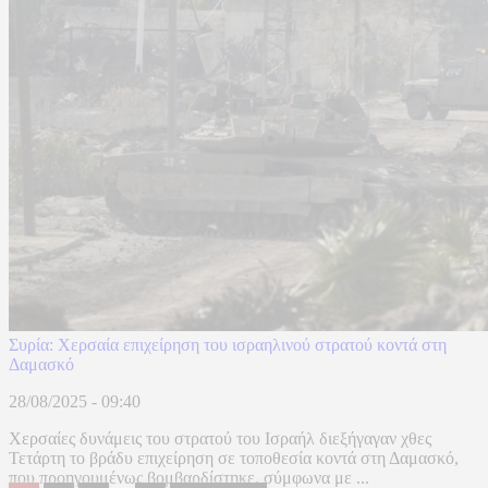
Συρία: Χερσαία επιχείρηση του ισραηλινού στρατού κοντά στη
Δαμασκό
28/08/2025 - 09:40
Χερσαίες δυνάμεις του στρατού του Ισραήλ διεξήγαγαν χθες
Τετάρτη το βράδυ επιχείρηση σε τοποθεσία κοντά στη Δαμασκό,
που προηγουμένως βομβαρδίστηκε, σύμφωνα με ...