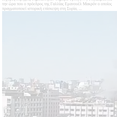
την ώρα που ο πρόεδρος της Γαλλίας Εμανουέλ Μακρόν ο οποίος
πραγματοποιεί ιστορική επίσκεψη στη Συρία, ...