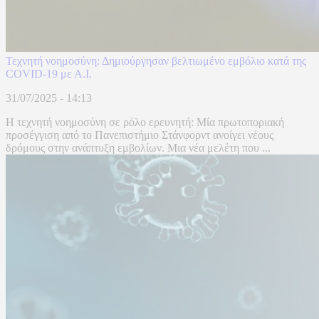
Τεχνητή νοημοσύνη: Δημιούργησαν βελτιωμένο εμβόλιο κατά της
COVID-19 με Α.Ι.
31/07/2025 - 14:13
Η τεχνητή νοημοσύνη σε ρόλο ερευνητή: Μία πρωτοποριακή
προσέγγιση από το Πανεπιστήμιο Στάνφορντ ανοίγει νέους
δρόμους στην ανάπτυξη εμβολίων. Μια νέα μελέτη που ...