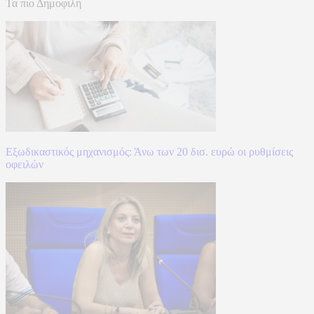
Τα πιο Δημοφιλή
Εξωδικαστικός μηχανισμός: Άνω των 20 δισ. ευρώ οι ρυθμίσεις
οφειλών