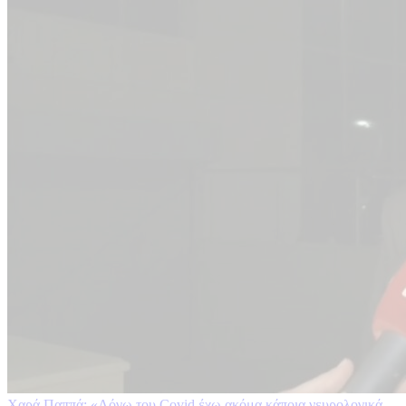
Χαρά Παππά: «Λόγω του Covid έχω ακόμα κάποια νευρολογικά