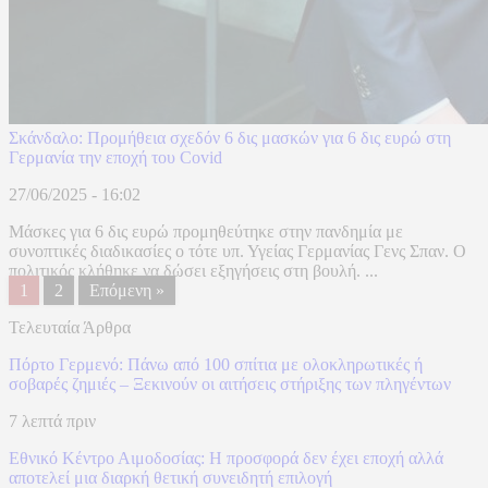
Σκάνδαλο: Προμήθεια σχεδόν 6 δις μασκών για 6 δις ευρώ στη
Γερμανία την εποχή του Covid
27/06/2025 - 16:02
Μάσκες για 6 δις ευρώ προμηθεύτηκε στην πανδημία με
συνοπτικές διαδικασίες ο τότε υπ. Υγείας Γερμανίας Γενς Σπαν. Ο
πολιτικός κλήθηκε να δώσει εξηγήσεις στη βουλή. ...
1
2
Επόμενη »
Τελευταία Άρθρα
Πόρτο Γερμενό: Πάνω από 100 σπίτια με ολοκληρωτικές ή
σοβαρές ζημιές – Ξεκινούν οι αιτήσεις στήριξης των πληγέντων
7 λεπτά πριν
Εθνικό Κέντρο Αιμοδοσίας: H προσφορά δεν έχει εποχή αλλά
αποτελεί μια διαρκή θετική συνειδητή επιλογή