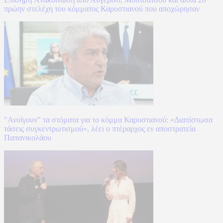
πρώην στελέχη του κόμματος Καρυστιανού που αποχώρησαν
"Ανοίγουν" τα στόματα για το κόμμα Καρυστιανού: «Διαπίστωσα
τάσεις συγκεντρωτισμού», λέει ο πτέραρχος εν αποστρατεία
Παπανικολάου