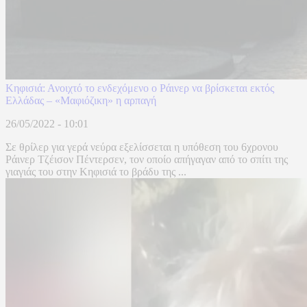
Κηφισιά: Ανοιχτό το ενδεχόμενο ο Ράινερ να βρίσκεται εκτός
Ελλάδας – «Μαφιόζικη» η αρπαγή
26/05/2022 - 10:01
Σε θρίλερ για γερά νεύρα εξελίσσεται η υπόθεση του 6χρονου
Ράινερ Τζέισον Πέντερσεν, τον οποίο απήγαγαν από το σπίτι της
γιαγιάς του στην Κηφισιά το βράδυ της ...