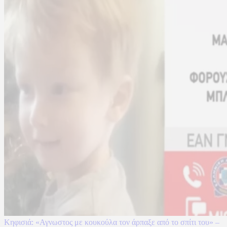
Κηφισιά: «Αγνωστος με κουκούλα τον άρπαξε από το σπίτι του» –