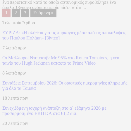
ένα περιστατικό κατά το οποίο αστυνομικός πυροβόλησε ένα
άοπλο 13χρονο αγόρι το οποίο πίστευε ότι ...
1
2
3
Επόμενη »
Τελευταία Άρθρα
ΣΥΡΙΖΑ: «Η αλήθεια για τις πυρκαγιές μέσα από τις αποκαλύψεις
του Παύλου Πολάκη» [βίντεο]
7 λεπτά πριν
Οι Μαλλιαροί Ντετέκτιβ: Με 95% στο Rotten Tomatoes, η νέα
ταινία του Hugh Jackman κατακτά το Prime Video
8 λεπτά πριν
Συντάξεις Σεπτεμβρίου 2026: Οι οριστικές ημερομηνίες πληρωμής
για όλα τα Ταμεία
18 λεπτά πριν
Συνεχιζόμενη ισχυρή ανάπτυξη στο α΄ εξάμηνο 2026 με
προσαρμοσμένο EBITDA στα €1,2 δισ.
20 λεπτά πριν