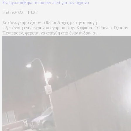
Ενεργοποιήθηκε το amber alert για τον 6χρονο
25/05/2022 - 10:22
Σε συναγερμό έχουν τεθεί οι Αρχές με την αρπαγή –
εξαφάνιση ενός 6χρονου αγοριού στην Κηφισιά. Ο Ράινερ Τζέισον
Πέντερσεν, φέρεται να απήχθη από έναν άνδρα, ο ...