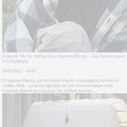
Κηφισιά: Mε τον πατέρα του ο 6χρονος Ράινερ – Πώς έφτασε σώος
στη Νορβηγία
26/05/2022 - 14:07
Ο 6χρονος Ράινερ, για τον οποίο σήμανε συναγερμός και από το
Amber Alert – μετά την αρπαγή του από κουκουλοφόρο στην
Κηφισιά, βρίσκεται τελικά με τον πατέρα του στη ...