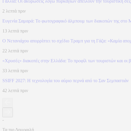
Γαλλία: Οι ακυρώσεις λόγω πυρκαγιών απειλούν την τουριστική σε
2 λεπτά πριν
Ευγενία Σαμαρά: Το φωτογραφικό άλμπουμ των διακοπών της στο Μ
13 λεπτά πριν
Ο Νετανιάχου απορρίπτει το σχέδιο Τραμπ για τη Γάζα: «Καμία απο
22 λεπτά πριν
«Χρυσές» διακοπές στην Ελλάδα: Το προφίλ των τουριστών και οι 
33 λεπτά πριν
SSIFF 2027: Η τεχνολογία του αύριο περνά από το Σαν Σεμπαστιάν
42 λεπτά πριν
-
Τα πιο Δημοφιλή